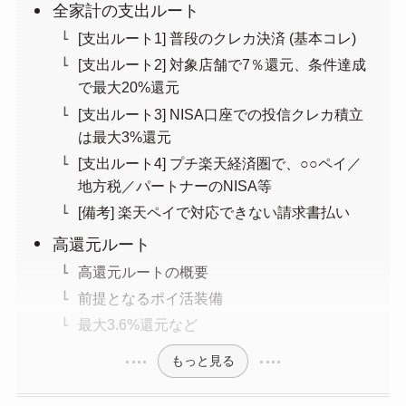
全家計の支出ルート
[支出ルート1] 普段のクレカ決済 (基本コレ)
[支出ルート2] 対象店舗で7％還元、条件達成
で最大20%還元
[支出ルート3] NISA口座での投信クレカ積立
は最大3%還元
[支出ルート4] プチ楽天経済圏で、○○ペイ／
地方税／パートナーのNISA等
[備考] 楽天ペイで対応できない請求書払い
高還元ルート
高還元ルートの概要
前提となるポイ活装備
最大3.6%還元など
もっと見る