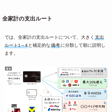
全家計の支出ルート
では、全家計の支出ルートについて、大きく
支出
ルート1～4
と補足的な
備考
に分類して順に説明し
ます。