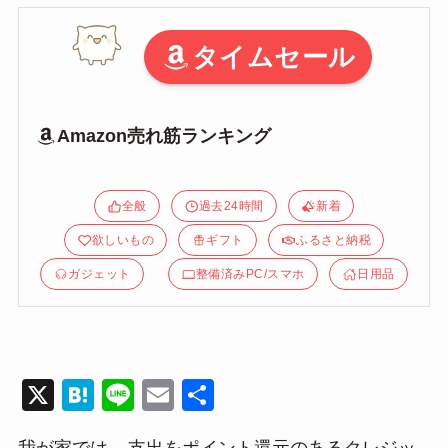
タイムセール
Amazon売れ筋ランキング
全般
過去24時間
新着
欲しいもの
ギフト
ふるさと納税
ガジェット
整備済みPC/スマホ
日用品
X
H
Li
E
共
at
n
m
有
我が家では、
支出をポイント還元のあるクレジッ