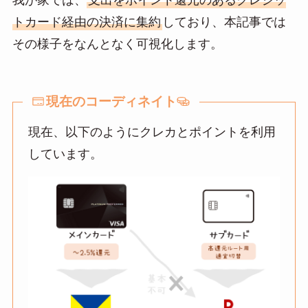
e
e
ail
トカード経由の決済に集約
しており、本記事では
n
その様子をなんとなく可視化します。
a
現在のコーディネイト
現在、以下のようにクレカとポイントを利用
しています。