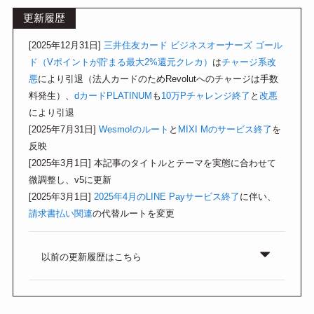
更新履歴
[2025年12月31日]
三井住友カード ビジネスオーナーズ ゴール
ド（Vポイントが貯まる最大2%還元クレカ）
は
チャージ系改
悪
により引退（法人カードのためRevolutへのチャージは手数
料発生）、
dカードPLATINUM
も
10万Pチャレンジ終了
と
改悪
により引退
[2025年7月31日]
Wesmo!のルート
と
MIXI Mのサービス終了
を
反映
[2025年3月1日] 本記事のタイトルとテーマを実態に合わせて
微調整し、v5に更新
[2025年3月1日]
2025年4月のLINE Payサービス終了
に伴い、
請求書払い関連
の代替ルートを変更
以前の更新履歴はこちら