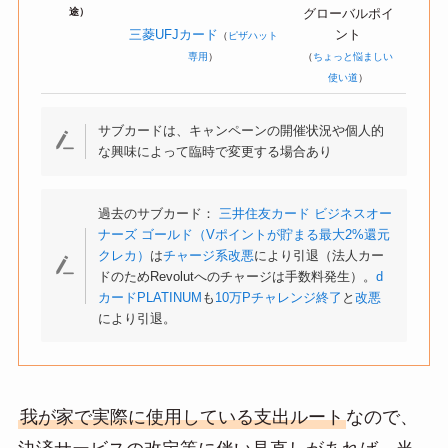
途）
グローバルポイ
三菱UFJカード
ント
（
ピザハット
専用
）
（
ちょっと悩ましい
使い道
）
サブカードは、キャンペーンの開催状況や個人的
な興味によって臨時で変更する場合あり
過去のサブカード：
三井住友カード ビジネスオー
ナーズ ゴールド（Vポイントが貯まる最大2%還元
クレカ）
は
チャージ系改悪
により引退（法人カー
ドのためRevolutへのチャージは手数料発生）。
d
カードPLATINUM
も
10万Pチャレンジ終了
と
改悪
により引退。
我が家で実際に使用している支出ルート
なので、