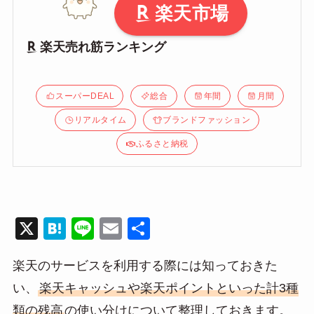
楽天市場
楽天売れ筋ランキング
スーパーDEAL
総合
年間
月間
リアルタイム
ブランドファッション
ふるさと納税
X
H
Li
E
共
at
n
m
有
楽天のサービスを利用する際には知っておきた
e
e
ail
い、
楽天キャッシュや楽天ポイントといった計3種
n
類の残高
の使い分けについて整理しておきます。