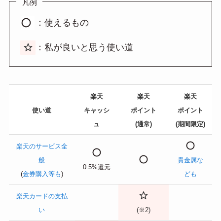
凡例
：使えるもの
：私が良いと思う使い道
楽天
楽天
楽天
使い道
キャッシ
ポイント
ポイント
ュ
(通常)
(期間限定)
楽天のサービス全
般
貴金属な
0.5%還元
(
金券購入等も
)
ども
楽天カードの支払
い
(※2)