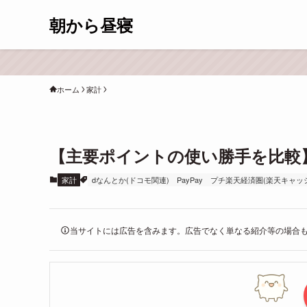
朝から昼寝
ホーム
家計
【主要ポイントの使い勝手を比較】R/V
家計
dなんとか(ドコモ関連)
PayPay
プチ楽天経済圏(楽天キャッ
当サイトには広告を含みます。広告でなく単なる紹介等の場合