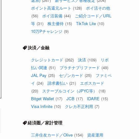
選系)
(267)
新サービス／各種改定
(204)
ポイント高還元ルート
(128)
ポイ活その他
(56)
ポイ活装備
(44)
ご紹介コード／URL
等
(31)
株主優待
(15)
TikTok Lite
(10)
10万Pチャレンジ
(9)
決済／金融
クレジットカード
(262)
決済
(109)
リボ
払い関連
(51)
プラチナプリファード
(49)
JAL Pay
(25)
セゾンカード
(25)
ファミペ
イ
(24)
請求書払い
(21)
エポスカード
(20)
ステーブルコイン（JPYC等）
(18)
Bitget Wallet
(17)
JCB
(17)
IDARE
(15)
Visa Infinite
(10)
クレカ不正利用
(7)
経済圏／家計管理
三井住友カード／Olive
(154)
資産運用