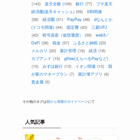
(143)
楽天全般
(109)
銀行
(77)
プチ楽天
経済圏(楽天キャッシュ)
(59)
SBI関連
(58)
経済圏
(51)
PayPay
(48)
dなんとか
(ドコモ関連)
(44)
固定費
(43)
三菱UFJ
(42)
暗号資産（仮想通貨）
(39)
web3／
DeFi
(38)
税金
(37)
ふるさと納税
(23)
メルカリ
(20)
家計管理
(19)
経済
(16)
カブアンド
(15)
giftee(えらべるPayなど)
(15)
みずほ銀行
(13)
イオン関連
(13)
我
が家のマネープラン
(7)
家計簿アプリ
(6)
貴金属
(5)
その他のタグは
朝から昼寝のガイドページ
にて
人気記事