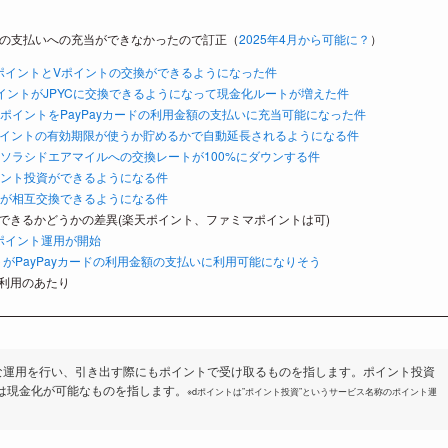
の利用金額の支払いへの充当ができなかったので訂正（
2025年4月から可能に？
）
PayポイントとVポイントの交換ができるようになった件
taポイントがJPYCに交換できるようになって現金化ルートが増えた件
yPayポイントをPayPayカードの利用金額の支払いに充当可能になった件
dポイントの有効期限が使うか貯めるかで自動延長されるようになる件
ト→ソラシドエアマイルへの交換レートが100%にダウンする件
イント投資ができるようになる件
ントが相互交換できるようになる件
用できるかどうかの差異(楽天ポイント、ファミマポイントは可)
もポイント運用が開始
イントがPayPayカードの利用金額の支払いに利用可能になりそう
ト利用のあたり
な運用を行い、引き出す際にもポイントで受け取るものを指します。ポイント投資
には現金化が可能なものを指します。
※dポイントは”ポイント投資”というサービス名称のポイント運