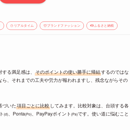
間
リアルタイム
ブランドファッション
ふるさと納税
対する満足感は、
そのポイントの使い勝手に帰結
するのではな
なら、それまでの工夫や労力が報われますし、残念ながらその
基づいた
項目ごとに比較
してみます。比較対象は、台頭する各
ト
、Ponta
、PayPayポイント
です。使い道に悩むこと
(d)
(Po)
(Pa)