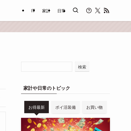
IT
家計
日常
検索
家計や日常のトピック
お得最新
ポイ活装備
お買い物