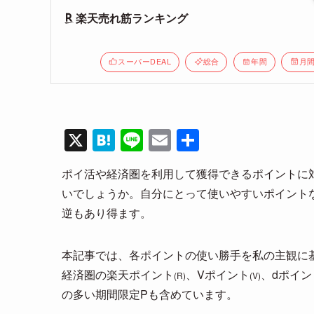
楽天売れ筋ランキング
スーパーDEAL
総合
年間
月
X
H
Li
E
共
at
n
m
有
ポイ活や経済圏を利用して獲得できるポイントに
e
e
ail
いでしょうか。自分にとって使いやすいポイント
n
逆もあり得ます。
a
本記事では、各ポイントの使い勝手を私の主観に
経済圏の楽天ポイント
、Vポイント
、dポイン
(R)
(V)
の多い期間限定Pも含めています。