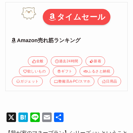
タイムセール
Amazon売れ筋ランキング
全般
過去24時間
新着
欲しいもの
ギフト
ふるさと納税
ガジェット
整備済みPC/スマホ
日用品
X
H
Li
E
共
at
n
m
有
【我が家のマネープラン】シリーズ
ということ