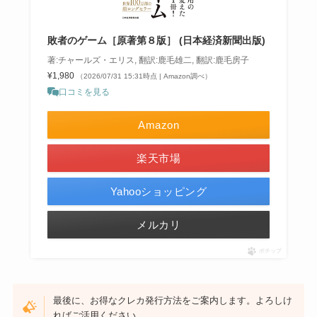
敗者のゲーム［原著第８版］ (日本経済新聞出版)
著:チャールズ・エリス, 翻訳:鹿毛雄二, 翻訳:鹿毛房子
¥1,980
（2026/07/31 15:31時点 | Amazon調べ）
口コミを見る
Amazon
楽天市場
Yahooショッピング
メルカリ
ポチップ
最後に、お得なクレカ発行方法をご案内します。よろしけ
ればご活用ください。