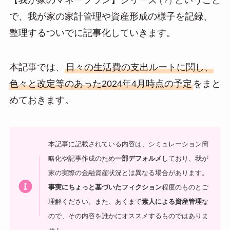
e
e
ail
(？)
で、我が家の家計管理や資産形成の様子を記録、
n
整理するついでに記事化していきます。
a
本記事では、
日々の生活費の支出ルートに関し、
色々と改定等のあった2024年4月時点の予定
をまと
めておきます。
本記事に記載されている内容は、シミュレーション簡
略化や記事作成のため
一部デフォルメ
しており、我が
家の実際の金融資産状況とは異なる場合があります。
事実にちょっと基づいたフィクション
程度のものとご
理解ください。
また、あくまで
素人による資産管理
な
ので、その内容を誰かにオススメするものではありま