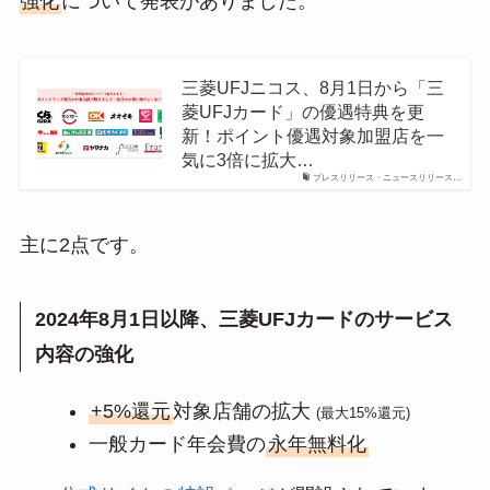
強化
について発表がありました。
三菱UFJニコス、8月1日から「三
菱UFJカード」の優遇特典を更
新！ポイント優遇対象加盟店を一
気に3倍に拡大…
プレスリリース・ニュースリリース…
主に2点です。
2024年8月1日以降、三菱UFJカードのサービス
内容の強化
+5%還元
対象店舗の拡大
(最大15%還元)
一般カード年会費の
永年無料化