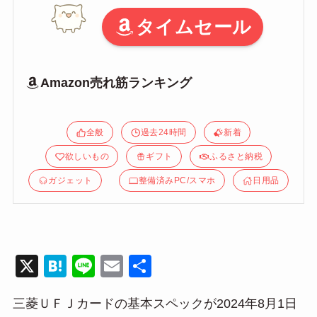
タイムセール
Amazon売れ筋ランキング
全般
過去24時間
新着
欲しいもの
ギフト
ふるさと納税
ガジェット
整備済みPC/スマホ
日用品
X
H
Li
E
共
at
n
m
有
三菱ＵＦＪカードの基本スペックが2024年8月1日
e
e
ail