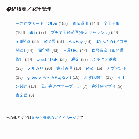
経済圏／家計管理
三井住友カード／Olive
(153)
資産運用
(143)
楽天全般
(108)
銀行
(77)
プチ楽天経済圏(楽天キャッシュ)
(59)
SBI関連
(58)
経済圏
(51)
PayPay
(48)
dなんとか(ドコモ
関連)
(44)
固定費
(43)
三菱UFJ
(42)
暗号資産（仮想通
貨）
(39)
web3／DeFi
(38)
税金
(37)
ふるさと納税
(23)
メルカリ
(20)
家計管理
(19)
経済
(16)
カブアンド
(15)
giftee(えらべるPayなど)
(15)
みずほ銀行
(13)
イオ
ン関連
(13)
我が家のマネープラン
(7)
家計簿アプリ
(6)
貴金属
(5)
その他のタグは
朝から昼寝のガイドページ
にて