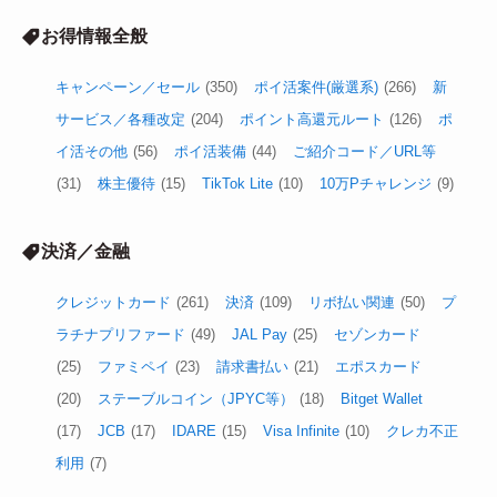
お得情報全般
キャンペーン／セール
(350)
ポイ活案件(厳選系)
(266)
新
サービス／各種改定
(204)
ポイント高還元ルート
(126)
ポ
イ活その他
(56)
ポイ活装備
(44)
ご紹介コード／URL等
(31)
株主優待
(15)
TikTok Lite
(10)
10万Pチャレンジ
(9)
決済／金融
クレジットカード
(261)
決済
(109)
リボ払い関連
(50)
プ
ラチナプリファード
(49)
JAL Pay
(25)
セゾンカード
(25)
ファミペイ
(23)
請求書払い
(21)
エポスカード
(20)
ステーブルコイン（JPYC等）
(18)
Bitget Wallet
(17)
JCB
(17)
IDARE
(15)
Visa Infinite
(10)
クレカ不正
利用
(7)