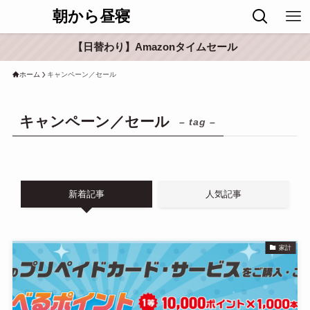
朝から昼寝
【日替わり】Amazonタイムセール
ホーム
キャンペーン／セール
キャンペーン／セール
– tag –
新着記事
人気記事
家計