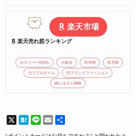
楽天市場
楽天売れ筋ランキング
スーパーDEAL
総合
年間
月間
リアルタイム
ブランドファッション
ふるさと納税
X
H
Li
E
共
at
n
m
有
“
ポイントカードはお持ちですか？
” と聞かれたと