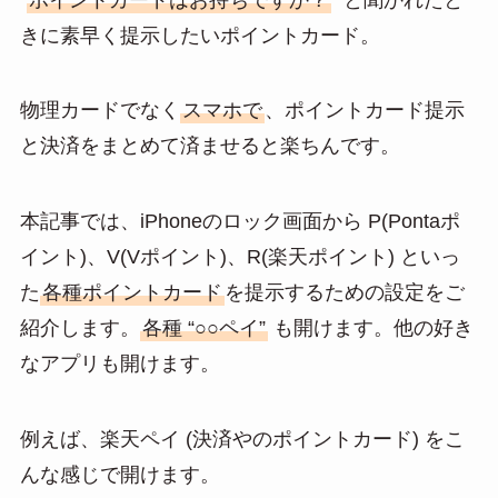
e
e
ail
きに素早く提示したいポイントカード。
n
a
物理カードでなく
スマホで
、ポイントカード提示
と決済をまとめて済ませると楽ちんです。
本記事では、iPhoneのロック画面から P(Pontaポ
イント)、V(Vポイント)、R(楽天ポイント) といっ
た
各種ポイントカード
を提示するための設定をご
紹介します。
各種 “○○ペイ”
も開けます。他の好き
なアプリも開けます。
例えば、楽天ペイ (決済やのポイントカード) をこ
んな感じで開けます。