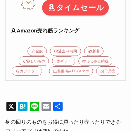
タイムセール
Amazon売れ筋ランキング
全般
過去24時間
新着
欲しいもの
ギフト
ふるさと納税
ガジェット
整備済みPC/スマホ
日用品
X
H
Li
E
共
at
n
m
有
身の回りのものをお得に買ったり売ったりできる
e
e
ail