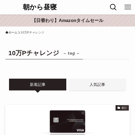
朝から昼寝
【日替わり】Amazonタイムセール
ホーム
10万Pチャレンジ
10万Pチャレンジ
– tag –
新着記事
人気記事
家計