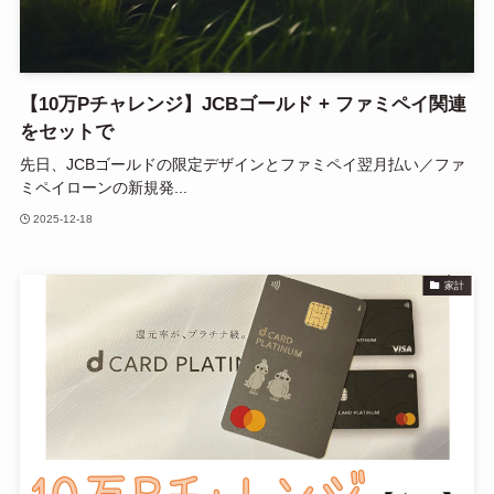
【10万Pチャレンジ】JCBゴールド + ファミペイ関連
をセットで
先日、JCBゴールドの限定デザインとファミペイ翌月払い／ファ
ミペイローンの新規発...
2025-12-18
家計