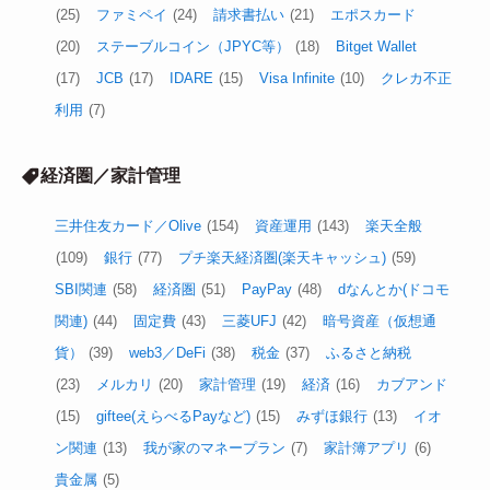
(25)
ファミペイ
(24)
請求書払い
(21)
エポスカード
(20)
ステーブルコイン（JPYC等）
(18)
Bitget Wallet
(17)
JCB
(17)
IDARE
(15)
Visa Infinite
(10)
クレカ不正
利用
(7)
経済圏／家計管理
三井住友カード／Olive
(154)
資産運用
(143)
楽天全般
(109)
銀行
(77)
プチ楽天経済圏(楽天キャッシュ)
(59)
SBI関連
(58)
経済圏
(51)
PayPay
(48)
dなんとか(ドコモ
関連)
(44)
固定費
(43)
三菱UFJ
(42)
暗号資産（仮想通
貨）
(39)
web3／DeFi
(38)
税金
(37)
ふるさと納税
(23)
メルカリ
(20)
家計管理
(19)
経済
(16)
カブアンド
(15)
giftee(えらべるPayなど)
(15)
みずほ銀行
(13)
イオ
ン関連
(13)
我が家のマネープラン
(7)
家計簿アプリ
(6)
貴金属
(5)