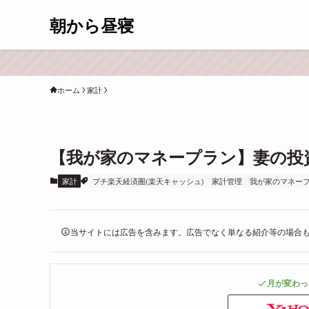
朝から昼寝
ホーム
家計
【我が家のマネープラン】妻の投資 #
家計
プチ楽天経済圏(楽天キャッシュ)
家計管理
我が家のマネー
当サイトには広告を含みます。広告でなく単なる紹介等の場合
月が変わっ