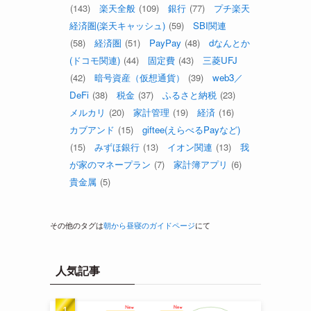
(143)
楽天全般
(109)
銀行
(77)
プチ楽天
経済圏(楽天キャッシュ)
(59)
SBI関連
(58)
経済圏
(51)
PayPay
(48)
dなんとか
(ドコモ関連)
(44)
固定費
(43)
三菱UFJ
(42)
暗号資産（仮想通貨）
(39)
web3／
DeFi
(38)
税金
(37)
ふるさと納税
(23)
メルカリ
(20)
家計管理
(19)
経済
(16)
カブアンド
(15)
giftee(えらべるPayなど)
(15)
みずほ銀行
(13)
イオン関連
(13)
我
が家のマネープラン
(7)
家計簿アプリ
(6)
貴金属
(5)
その他のタグは
朝から昼寝のガイドページ
にて
人気記事