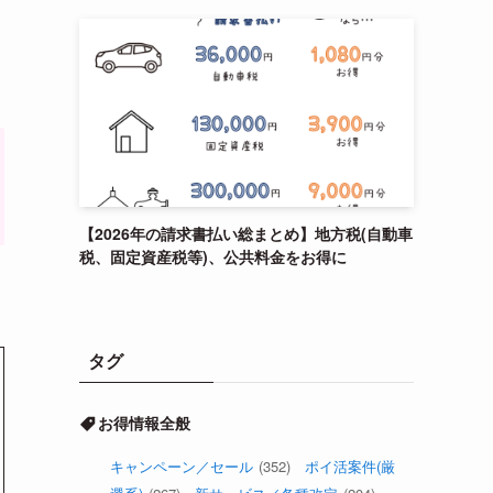
【2026年の請求書払い総まとめ】地方税(自動車
税、固定資産税等)、公共料金をお得に
タグ
お得情報全般
キャンペーン／セール
(352)
ポイ活案件(厳