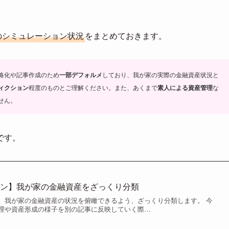
でのシミュレーション状況
をまとめておきます。
略化や記事作成のため
一部デフォルメ
しており、我が家の実際の金融資産状況と
ィクション
程度のものとご理解ください。
また、あくまで
素人による資産管理
な
せん。
です。
ラン】我が家の金融資産をざっくり分類
、我が家の金融資産の状況を俯瞰できるよう、ざっくり分類します。 今
理や資産形成の様子を別の記事に反映していく際…