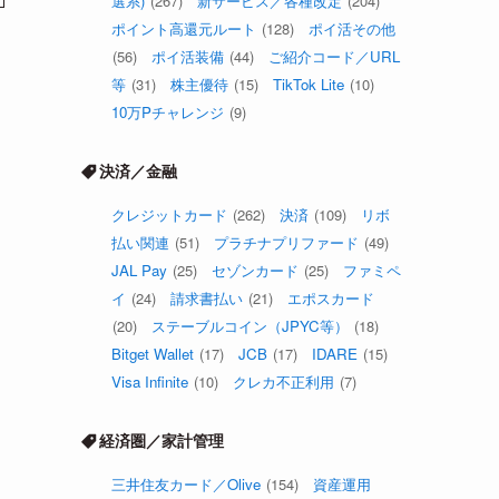
選系)
(267)
新サービス／各種改定
(204)
ポイント高還元ルート
(128)
ポイ活その他
(56)
ポイ活装備
(44)
ご紹介コード／URL
等
(31)
株主優待
(15)
TikTok Lite
(10)
10万Pチャレンジ
(9)
決済／金融
クレジットカード
(262)
決済
(109)
リボ
払い関連
(51)
プラチナプリファード
(49)
JAL Pay
(25)
セゾンカード
(25)
ファミペ
イ
(24)
請求書払い
(21)
エポスカード
(20)
ステーブルコイン（JPYC等）
(18)
Bitget Wallet
(17)
JCB
(17)
IDARE
(15)
Visa Infinite
(10)
クレカ不正利用
(7)
経済圏／家計管理
三井住友カード／Olive
(154)
資産運用