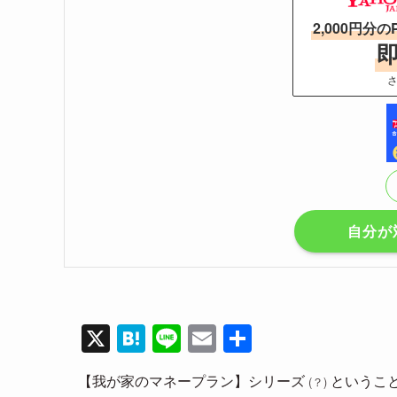
2,000円分の
さ
自分が
X
H
Li
E
共
at
n
m
有
【我が家のマネープラン】シリーズ
というこ
(？)
e
e
ail