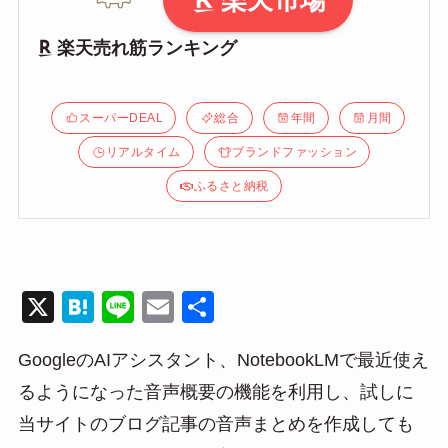
楽天市場
楽天売れ筋ランキング
スーパーDEAL
総合
年間
月間
リアルタイム
ブランドファッション
ふるさと納税
X
H
Li
E
共
at
n
m
有
GoogleのAIアシスタント、NotebookLMで最近使え
e
e
ail
るようになった音声概要の機能を利用し、試しに
n
当サイトのブログ記事の音声まとめを作成しても
a