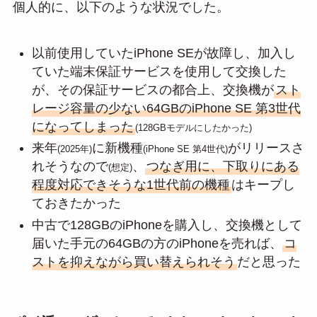
個人的に、以下のような状況でした。
以前使用していたiPhone SEが故障し、加入し
ていた端末保証サービスを使用して交換した
が、その保証サービスの都合上、交換機が
スト
レージ容量の少ない64GBのiPhone SE 第3世代
になってしまった
(128GBモデルにしたかった)
来年
に新機種
がリリースさ
(2025年)
(iPhone SE 第4世代)
れそうなので
、
つなぎ用に、下取りにある
(想定)
程度対応できそうな1世代前の機種
はキープし
ておきたかった
中古で128GBのiPhoneを購入し、交換機として
届いた手元の64GBの方のiPhoneを売れば、
コ
ストを抑えながら買い替えられそう
だと思った