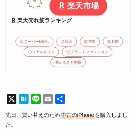
楽天市場
楽天売れ筋ランキング
スーパーDEAL
総合
年間
月間
リアルタイム
ブランドファッション
ふるさと納税
X
H
Li
E
共
at
n
m
有
先日、買い替えのため
中古のiPhone
を購入しまし
e
e
ail
た。
n