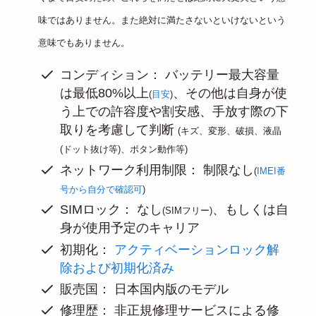
味ではありません。また絶対に満たさないといけないという
意味でもありません。
コンディション： バッテリー最大容量
は最低80%以上
、その他は自身が使
(
目安
)
う上での許容度や割安感、手放す際の下
取りを考慮して判断
(キズ、変形、破損、液晶
(ドット抜け等)、ボタン動作等)
ネットワーク利用制限： 制限なし
(
IMEI番
号から自分で確認可
)
SIMロック： なし
、もしくは自
(SIMフリー)
身が使用予定のキャリア
初期化：
アクティベーションロック解
除および初期化済み
販売国： 日本国内版のモデル
修理歴： 非正規修理サービスによる修