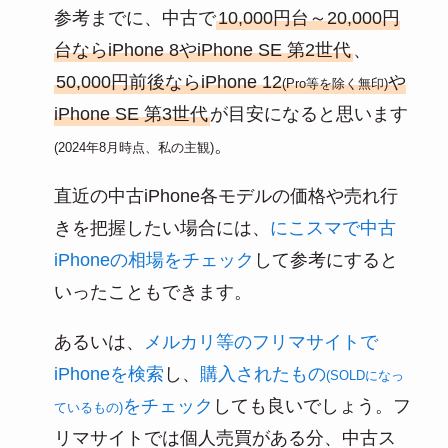
参考までに、中古で
10,000円台～20,000円
台ならiPhone 8やiPhone SE 第2世代
、
50,000円前後ならiPhone 12
や
(Pro等を除く無印)
iPhone SE 第3世代
が目安になると思います
。
(2024年8月時点、私の主観)
直近の中古iPhone各モデルの価格や売れ行
きを把握したい場合には、
にこスマで中古
iPhoneの相場をチェック
して参考にすると
いったこともできます。
あるいは、
メルカリ等のフリマサイトで
iPhoneを検索
し、
購入されたもの
(SOLDになっ
をチェック
しても良いでしょう。フ
ているもの)
リマサイトでは個人売買がある分、中古ス