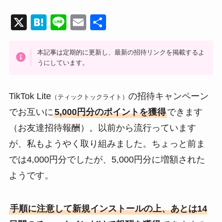
X
H
Li
E
共
at
n
m
有
e
e
ail
本記事は定期的に更新し、最新の招待リンクを掲載するよ
うにしています。
n
a
TikTok Lite
の招待キャンペーン
（ティックトックライト）
でお互いに
5,000円分のポイントを獲得
できます
（お友達招待報酬）。以前から流行っています
が、私もようやく取り組みました。ちょっと前ま
では4,000円分でしたが、5,000円分に増額された
ようです。
手順に注意して新規インストールの上、あとは14