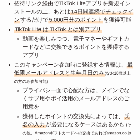
招待リンク経由でTikTok Liteアプリを新規イン
ストールの上、あとは
14日間連続でチェックイ
ン
するだけで
5,000円分のポイント
を獲得可能
TikTok Lite は TikTok とは別アプリ
動画を楽しみつつ、電子マネーやギフトカ
ードなどに交換できるポイントを獲得する
アプリ
このキャンペーン参加時に登録する情報は、
最
低限メールアドレスと生年月日のみ
(なお18歳以上
の方のみ参加可能)
プライバシー面で心配な方は、メインでな
くサブ用やポイ活用のメールアドレスのご
用意を
獲得したポイントの交換先によっては、
氏
名の入力
が必要になるケースはあるかも
(そ
の他、Amazonギフトカードへの交換であればamazon.co.jp