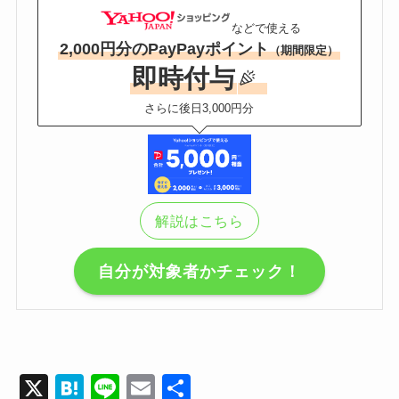
などで使える
2,000円分のPayPayポイント
（期間限定）
即時付与
さらに後日3,000円分
解説はこちら
自分が対象者かチェック！
X
H
Li
E
共