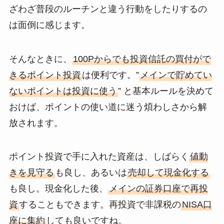
ざわざ普段のルーチンと違う行動をしたりするの
は面倒に感じます。
そんなときに、
100Pからでも投資信託の買付がで
きるポイント投資
は便利です。”
メインで貯めてい
ないポイントは投資に使う
” と基本ルールを決めて
おけば、ポイントの使い道に迷う煩わしさから解
放されます。
ポイント投資で手に入れた資産は、しばらく
値動
きを見守る
も良し、あるいは
売却して現金化する
も良し。現金化した後、
メインの証券口座で再投
資
することもできます。再投資で非課税の
NISA口
座に集約
しても良いですね。