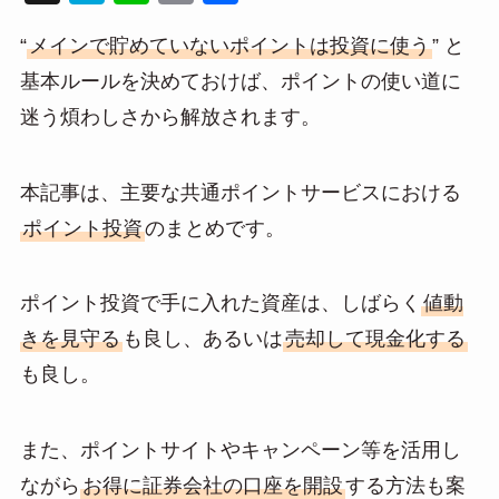
at
n
m
有
“
メインで貯めていないポイントは投資に使う
” と
e
e
ail
基本ルールを決めておけば、ポイントの使い道に
n
迷う煩わしさから解放されます。
a
本記事は、主要な共通ポイントサービスにおける
ポイント投資
のまとめです。
ポイント投資で手に入れた資産は、しばらく
値動
きを見守る
も良し、あるいは
売却して現金化する
も良し。
また、ポイントサイトやキャンペーン等を活用し
ながら
お得に証券会社の口座を開設
する方法も案