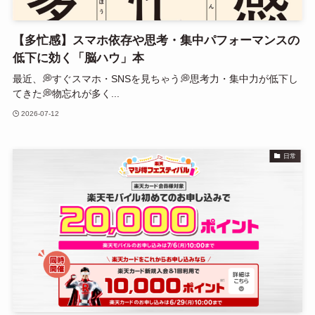
【多忙感】スマホ依存や思考・集中パフォーマンスの
低下に効く「脳ハウ」本
最近、💭すぐスマホ・SNSを見ちゃう💭思考力・集中力が低下し
てきた💭物忘れが多く...
2026-07-12
日常