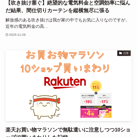
【吹き抜け塞ぐ】絶望的な電気料金と空調効率に悩ん
だ結果、間仕切りカーテンを縦横無尽に張る
解放感のある吹き抜けは我が家の中でもお気に入りなのですが、
近年の電気料金の高...
2025-11-29
日常
楽天お買い物マラソンで無駄遣いに注意しつつ10ショ