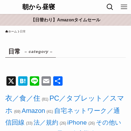
朝から昼寝
【日替わり】Amazonタイムセール
ホーム
日常
日常
– category –
X
H
Li
E
共
at
n
m
有
衣／食／住
e
e
PC／タブレット／スマ
ail
(81)
n
ホ
Amazon
自宅ネットワーク／通
(69)
(41)
a
信回線
法／規約
iPhone
その他い
(33)
(26)
(26)