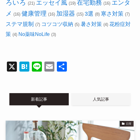
ろいろ
エッセイ風
在宅勤務
エンタ
(21)
(19)
(16)
メ
健康管理
加湿器
3選
寒さ対策
(16)
(16)
(15)
(8)
(7)
ステマ規制
コツコツ収納
暑さ対策
花粉症対
(7)
(5)
(4)
策
No薬味NoLife
(4)
(3)
X
H
Li
E
共
at
n
m
有
e
e
ail
n
新着記事
人気記事
a
日常