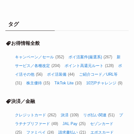
タグ
お得情報全般
キャンペーン／セール
(352)
ポイ活案件(厳選系)
(267)
新
サービス／各種改定
(204)
ポイント高還元ルート
(128)
ポ
イ活その他
(56)
ポイ活装備
(44)
ご紹介コード／URL等
(31)
株主優待
(15)
TikTok Lite
(10)
10万Pチャレンジ
(9)
決済／金融
クレジットカード
(262)
決済
(109)
リボ払い関連
(51)
プ
ラチナプリファード
(49)
JAL Pay
(25)
セゾンカード
(25)
ファミペイ
(24)
請求書払い
(21)
エポスカード