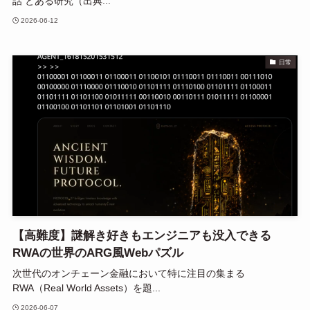
話 とある研究（出典...
2026-06-12
日常
【高難度】謎解き好きもエンジニアも没入できる
RWAの世界のARG風Webパズル
次世代のオンチェーン金融において特に注目の集まる
RWA（Real World Assets）を題...
2026-06-07