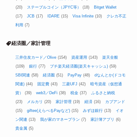
(20)
ステーブルコイン（JPYC等）
(18)
Bitget Wallet
(17)
JCB
(17)
IDARE
(15)
Visa Infinite
(10)
クレカ不正
利用
(7)
経済圏／家計管理
三井住友カード／Olive
(154)
資産運用
(143)
楽天全般
(109)
銀行
(77)
プチ楽天経済圏(楽天キャッシュ)
(59)
SBI関連
(58)
経済圏
(51)
PayPay
(48)
dなんとか(ドコモ
関連)
(44)
固定費
(43)
三菱UFJ
(42)
暗号資産（仮想通
貨）
(39)
web3／DeFi
(38)
税金
(37)
ふるさと納税
(23)
メルカリ
(20)
家計管理
(19)
経済
(16)
カブアンド
(15)
giftee(えらべるPayなど)
(15)
みずほ銀行
(13)
イオ
ン関連
(13)
我が家のマネープラン
(7)
家計簿アプリ
(6)
貴金属
(5)