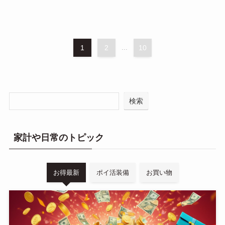
1
2
...
10
検索
家計や日常のトピック
お得最新
ポイ活装備
お買い物