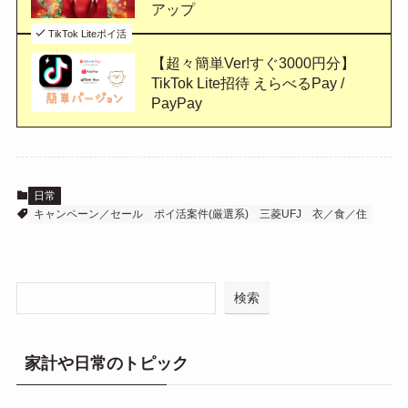
アップ
TikTok Liteポイ活
【超々簡単Ver!すぐ3000円分】
TikTok Lite招待 えらべるPay /
PayPay
日常
キャンペーン／セール
ポイ活案件(厳選系)
三菱UFJ
衣／食／住
検索
家計や日常のトピック