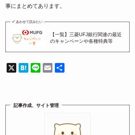
事にまとめてあります。
あわせて読みたい
【一覧】三菱UFJ銀行関連の最近
のキャンペーンや各種特典等
X
H
Li
E
共
at
n
m
有
e
e
ail
n
a
記事作成、サイト管理