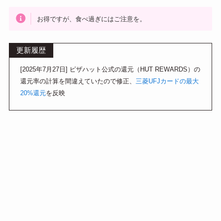
a
お得ですが、食べ過ぎにはご注意を。
更新履歴
[2025年7月27日] ピザハット公式の還元（HUT REWARDS）の
還元率の計算を間違えていたので修正、
三菱UFJカードの最大
20%還元
を反映