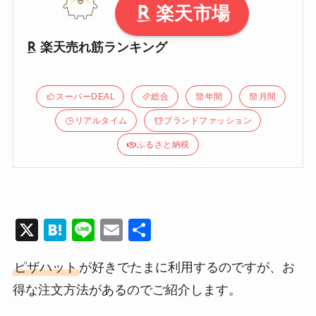
楽天市場
楽天売れ筋ランキング
スーパーDEAL
総合
年間
月間
リアルタイム
ブランドファッション
ふるさと納税
X
H
Li
E
共
at
n
m
有
ピザハット
が好きでたまに利用するのですが、お
e
e
ail
得な注文方法があるのでご紹介します。
n