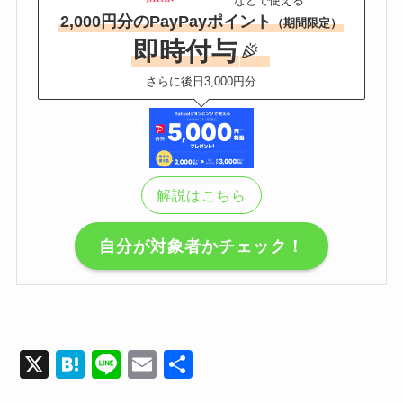
などで使える
2,000円分のPayPayポイント
（期間限定）
即時付与
さらに後日3,000円分
解説はこちら
自分が対象者かチェック！
X
H
Li
E
共
at
n
m
有