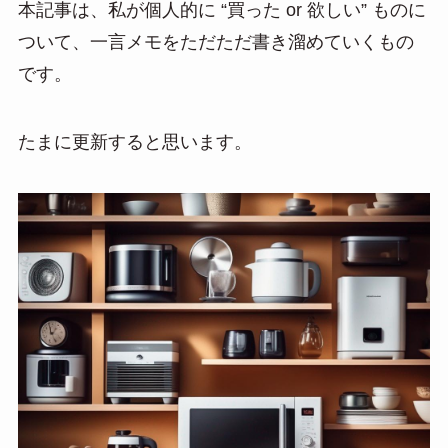
本記事は、私が個人的に “買った or 欲しい” ものに
e
e
ail
ついて、一言メモをただただ書き溜めていくもの
n
です。
a
たまに更新すると思います。