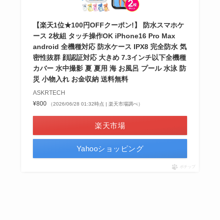
【楽天1位★100円OFFクーポン!】 防水スマホケ
ース 2枚組 タッチ操作OK iPhone16 Pro Max
android 全機種対応 防水ケース IPX8 完全防水 気
密性抜群 顔認証対応 大きめ 7.3インチ以下全機種
カバー 水中撮影 夏 夏用 海 お風呂 プール 水泳 防
災 小物入れ お金収納 送料無料
ASKRTECH
¥800
（2026/06/28 01:32時点 | 楽天市場調べ）
楽天市場
Yahooショッピング
ポチップ