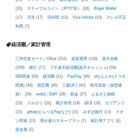
(20)
ステーブルコイン（JPYC等）
(18)
Bitget Wallet
(17)
JCB
(17)
IDARE
(15)
Visa Infinite
(10)
クレカ不正
利用
(7)
経済圏／家計管理
三井住友カード／Olive
(154)
資産運用
(143)
楽天全般
(109)
銀行
(77)
プチ楽天経済圏(楽天キャッシュ)
(59)
SBI関連
(58)
経済圏
(51)
PayPay
(48)
dなんとか(ドコモ
関連)
(44)
固定費
(43)
三菱UFJ
(42)
暗号資産（仮想通
貨）
(39)
web3／DeFi
(38)
税金
(37)
ふるさと納税
(23)
メルカリ
(20)
家計管理
(19)
経済
(16)
カブアンド
(15)
giftee(えらべるPayなど)
(15)
みずほ銀行
(13)
イオ
ン関連
(13)
我が家のマネープラン
(7)
家計簿アプリ
(6)
貴金属
(5)