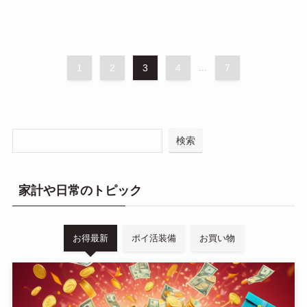
1
2
3
4
...
7
検索
家計や日常のトピック
お得最新
ポイ活装備
お買い物