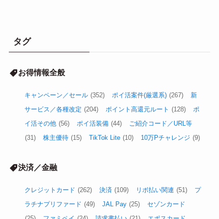
タグ
お得情報全般
キャンペーン／セール
(352)
ポイ活案件(厳選系)
(267)
新
サービス／各種改定
(204)
ポイント高還元ルート
(128)
ポ
イ活その他
(56)
ポイ活装備
(44)
ご紹介コード／URL等
(31)
株主優待
(15)
TikTok Lite
(10)
10万Pチャレンジ
(9)
決済／金融
クレジットカード
(262)
決済
(109)
リボ払い関連
(51)
プ
ラチナプリファード
(49)
JAL Pay
(25)
セゾンカード
(25)
ファミペイ
(24)
請求書払い
(21)
エポスカード