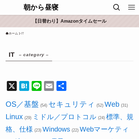
朝から昼寝
【日替わり】Amazonタイムセール
ホーム
IT
IT
– category –
X
H
Li
E
共
at
n
m
有
OS／基盤
セキュリティ
e
e
ail
Web
(54)
(52)
(31)
n
Linux
ミドル／プロトコル
標準、規
(29)
(24)
a
格、仕様
Windows
Webマーケティ
(23)
(22)