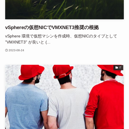
vSphereの仮想NICでVMXNET3推奨の根拠
vSphere 環境で仮想マシンを作成時、仮想NICのタイプとして
"VMXNET3" が良いと (...
2023-08-24
IT