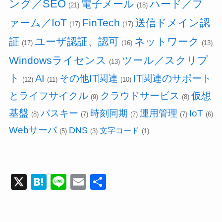
ング／SEO
電子メール
ハード／フ
(21)
(18)
ァーム／IoT
FinTech
送信ドメイン認
(17)
(17)
証
ユーザ認証、認可
ネットワーク
(17)
(16)
(13)
Windowsライセンス
ツール／スクリプ
(13)
ト
AI
その他IT関連
IT関連のサポート
(12)
(11)
(10)
とライフサイクル
クラウドサービス
仮想
(9)
(8)
基盤
パスキー
時刻同期
運用管理
IoT
(8)
(7)
(7)
(7)
(6)
Webサーバ
DNS
文字コード
(5)
(3)
(1)
X
H
Li
E
共
at
n
m
有
e
e
ail