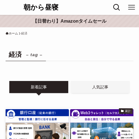
朝から昼寝
【日替わり】Amazonタイムセール
ホーム
経済
経済
– tag –
新着記事
人気記事
家計