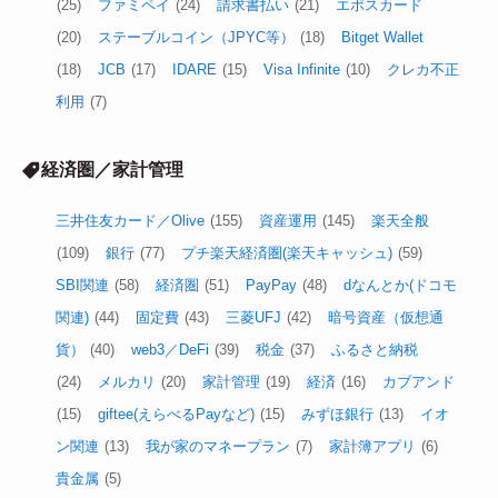
(25)
ファミペイ
(24)
請求書払い
(21)
エポスカード
(20)
ステーブルコイン（JPYC等）
(18)
Bitget Wallet
(18)
JCB
(17)
IDARE
(15)
Visa Infinite
(10)
クレカ不正
利用
(7)
経済圏／家計管理
三井住友カード／Olive
(155)
資産運用
(145)
楽天全般
(109)
銀行
(77)
プチ楽天経済圏(楽天キャッシュ)
(59)
SBI関連
(58)
経済圏
(51)
PayPay
(48)
dなんとか(ドコモ
関連)
(44)
固定費
(43)
三菱UFJ
(42)
暗号資産（仮想通
貨）
(40)
web3／DeFi
(39)
税金
(37)
ふるさと納税
(24)
メルカリ
(20)
家計管理
(19)
経済
(16)
カブアンド
(15)
giftee(えらべるPayなど)
(15)
みずほ銀行
(13)
イオ
ン関連
(13)
我が家のマネープラン
(7)
家計簿アプリ
(6)
貴金属
(5)