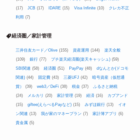
(17)
JCB
(17)
IDARE
(15)
Visa Infinite
(10)
クレカ不正
利用
(7)
経済圏／家計管理
三井住友カード／Olive
(155)
資産運用
(144)
楽天全般
(109)
銀行
(77)
プチ楽天経済圏(楽天キャッシュ)
(59)
SBI関連
(58)
経済圏
(51)
PayPay
(48)
dなんとか(ドコモ
関連)
(44)
固定費
(43)
三菱UFJ
(42)
暗号資産（仮想通
貨）
(39)
web3／DeFi
(38)
税金
(37)
ふるさと納税
(24)
メルカリ
(20)
家計管理
(19)
経済
(16)
カブアンド
(15)
giftee(えらべるPayなど)
(15)
みずほ銀行
(13)
イオ
ン関連
(13)
我が家のマネープラン
(7)
家計簿アプリ
(6)
貴金属
(5)