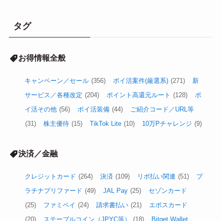
タグ
お得情報全般
キャンペーン／セール
(356)
ポイ活案件(厳選系)
(271)
新
サービス／各種改定
(204)
ポイント高還元ルート
(128)
ポ
イ活その他
(56)
ポイ活装備
(44)
ご紹介コード／URL等
(31)
株主優待
(15)
TikTok Lite
(10)
10万Pチャレンジ
(9)
決済／金融
クレジットカード
(264)
決済
(109)
リボ払い関連
(51)
プ
ラチナプリファード
(49)
JAL Pay
(25)
セゾンカード
(25)
ファミペイ
(24)
請求書払い
(21)
エポスカード
(20)
ステーブルコイン（JPYC等）
(18)
Bitget Wallet