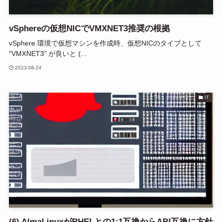
vSphereの仮想NICでVMXNET3推奨の根拠
vSphere 環境で仮想マシンを作成時、仮想NICのタイプとして
"VMXNET3" が良いと (...
2023-08-24
IT
(6) AlmaLinuxがRHELとの1:1互換からABI互換に方針