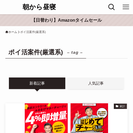
朝から昼寝
【日替わり】Amazonタイムセール
ホーム
ポイ活案件(厳選系)
ポイ活案件(厳選系)
– tag –
新着記事
人気記事
家計