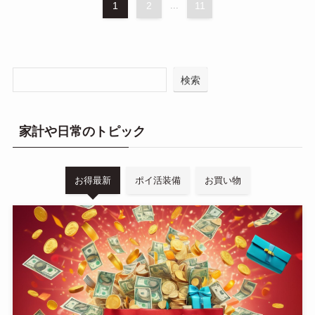
1
2
...
11
検索
家計や日常のトピック
お得最新
ポイ活装備
お買い物