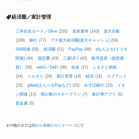
経済圏／家計管理
三井住友カード／Olive
(155)
資産運用
(143)
楽天全般
(109)
銀行
(77)
プチ楽天経済圏(楽天キャッシュ)
(59)
SBI関連
(58)
経済圏
(51)
PayPay
(48)
dなんとか(ドコモ
関連)
(44)
固定費
(43)
三菱UFJ
(42)
暗号資産（仮想通
貨）
(39)
web3／DeFi
(38)
税金
(37)
ふるさと納税
(24)
メルカリ
(20)
家計管理
(19)
経済
(16)
カブアンド
(15)
giftee(えらべるPayなど)
(15)
みずほ銀行
(13)
イオ
ン関連
(13)
我が家のマネープラン
(7)
家計簿アプリ
(6)
貴金属
(5)
その他のタグは
朝から昼寝のガイドページ
にて