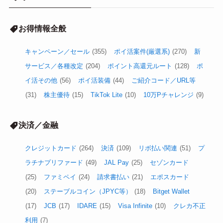
お得情報全般
キャンペーン／セール
(355)
ポイ活案件(厳選系)
(270)
新
サービス／各種改定
(204)
ポイント高還元ルート
(128)
ポ
イ活その他
(56)
ポイ活装備
(44)
ご紹介コード／URL等
(31)
株主優待
(15)
TikTok Lite
(10)
10万Pチャレンジ
(9)
決済／金融
クレジットカード
(264)
決済
(109)
リボ払い関連
(51)
プ
ラチナプリファード
(49)
JAL Pay
(25)
セゾンカード
(25)
ファミペイ
(24)
請求書払い
(21)
エポスカード
(20)
ステーブルコイン（JPYC等）
(18)
Bitget Wallet
(17)
JCB
(17)
IDARE
(15)
Visa Infinite
(10)
クレカ不正
利用
(7)