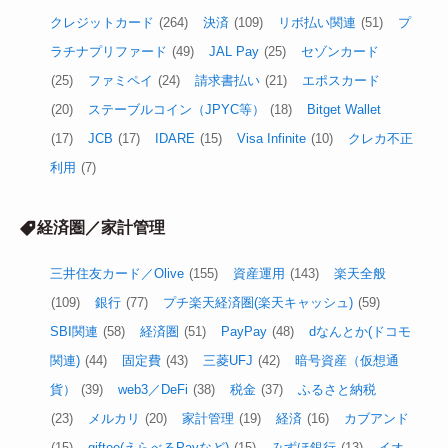
クレジットカード
(264)
決済
(109)
リボ払い関連
(51)
プ
ラチナプリファード
(49)
JAL Pay
(25)
セゾンカード
(25)
ファミペイ
(24)
請求書払い
(21)
エポスカード
(20)
ステーブルコイン（JPYC等）
(18)
Bitget Wallet
(17)
JCB
(17)
IDARE
(15)
Visa Infinite
(10)
クレカ不正
利用
(7)
経済圏／家計管理
三井住友カード／Olive
(155)
資産運用
(143)
楽天全般
(109)
銀行
(77)
プチ楽天経済圏(楽天キャッシュ)
(59)
SBI関連
(58)
経済圏
(51)
PayPay
(48)
dなんとか(ドコモ
関連)
(44)
固定費
(43)
三菱UFJ
(42)
暗号資産（仮想通
貨）
(39)
web3／DeFi
(38)
税金
(37)
ふるさと納税
(23)
メルカリ
(20)
家計管理
(19)
経済
(16)
カブアンド
(15)
giftee(えらべるPayなど)
(15)
みずほ銀行
(13)
イオ