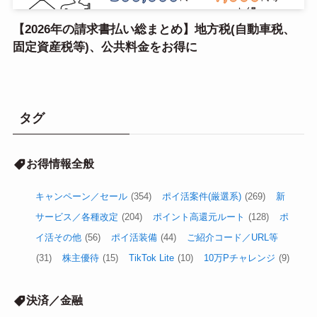
【2026年の請求書払い総まとめ】地方税(自動車税、
固定資産税等)、公共料金をお得に
タグ
お得情報全般
キャンペーン／セール
(354)
ポイ活案件(厳選系)
(269)
新
サービス／各種改定
(204)
ポイント高還元ルート
(128)
ポ
イ活その他
(56)
ポイ活装備
(44)
ご紹介コード／URL等
(31)
株主優待
(15)
TikTok Lite
(10)
10万Pチャレンジ
(9)
決済／金融