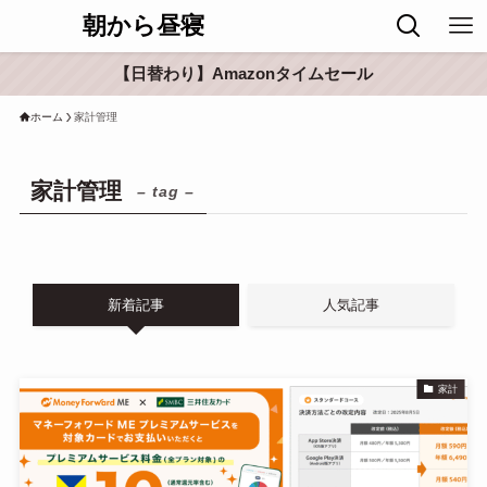
朝から昼寝
【日替わり】Amazonタイムセール
ホーム
家計管理
家計管理
– tag –
新着記事
人気記事
家計