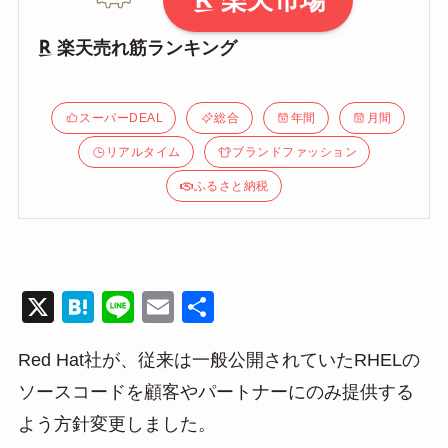
楽天市場
楽天売れ筋ランキング
スーパーDEAL
総合
年間
月間
リアルタイム
ブランドファッション
ふるさと納税
X
H
Li
E
共
at
n
m
有
Red Hat社が、従来は一般公開されていたRHELの
e
e
ail
ソースコードを顧客やパートナーにのみ提供する
n
よう方針変更しました。
a