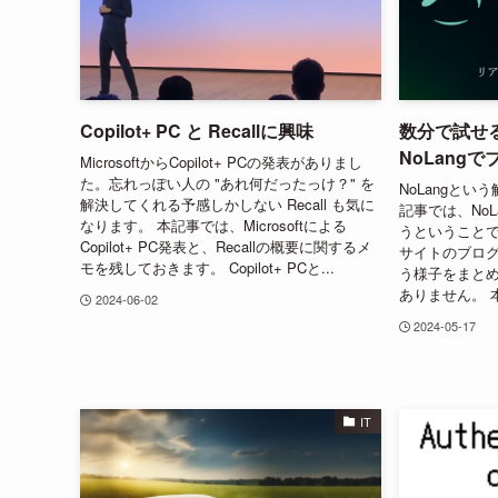
Copilot+ PC と Recallに興味
数分で試せ
NoLang
MicrosoftからCopilot+ PCの発表がありまし
た。忘れっぽい人の "あれ何だったっけ？" を
NoLangとい
解決してくれる予感しかしない Recall も気に
記事では、No
なります。 本記事では、Microsoftによる
うということ
Copilot+ PC発表と、Recallの概要に関するメ
サイトのブロ
モを残しておきます。 Copilot+ PCと...
う様子をまと
ありません。 本
2024-06-02
2024-05-17
IT