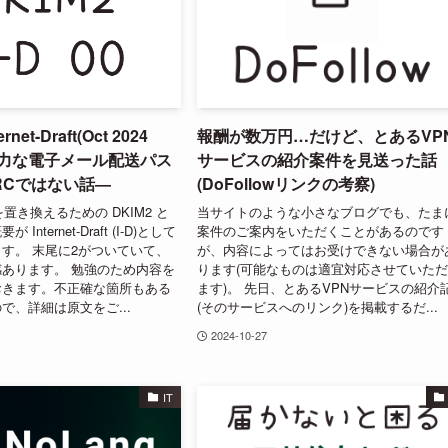
rnet-Draft(Oct 2024
報酬が数万円…だけど、とあるVP
強力な電子メール配送パス
サービスの紹介案件を見送った話
RCではない話―
(DoFollowリンクの考察)
を置き換えるための DKIM2 と
当サイトのような小さなブログでも、たま
nternet-Draft (I-D)として
案件のご案内をいただくことがあるのです
す。 末尾に2がついていて、
が、内容によってはお受けできない場合が
あります。 勉強のため内容を
ります(可能なものは適宜対応させていた
おきます。不正確な箇所もある
ます)。 先日、とあるVPNサービスの紹介
で、詳細は原文をご...
(そのサービスへのリンク)を掲載するだ...
2024-10-27
IT