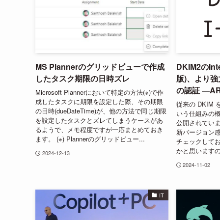
MS Plannerのグリッドビューで作成
DKIM2のInte
したタスク期限の日時ズレ
版)、より
の認証 ―A
Microsoft Plannerにおいて特定の方法(※)で作
成したタスクに期限を設定した際、その期限
従来の DKIM 
の日時(dueDateTime)が、他の方法で同じ期限
いう仕組みの概要が I
を設定したタスクとズレてしまうケースがあ
公開されていま
るようで、メモ程度ですが一応まとめておき
新バージョン感
ます。 (※) Plannerのグリッドビュー...
チェックして
かと思いますの
2024-12-13
2024-11-02
IT