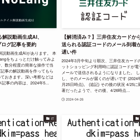
る解説動画生成AI、
【解消済み？】三井住友カードか
でブログ記事を要約
送られる認証コードのメール到着
遅い件
う解説動画生成AIがあります。 本
Langをちょっとだけ触ってみよ
2024年3月中旬より順次、三井住友カード
で、数分程度の簡単な操作で当
ットショッピング利用時に認証コードが電
グ記事の解説動画を作ってもら
メールで送信されるようになりました。 
めておきます。深い考察などは
し、そのメールが届くのが遅いです (2024
記事の内容は、2024年5...
月25日時点)。 (追記) その後の状況 4/25に
著だったようで、その後、4/26時点...
2024-04-26
IT