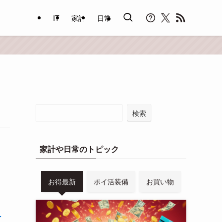
IT
家計
日常
検索
家計や日常のトピック
お得最新
ポイ活装備
お買い物
ー