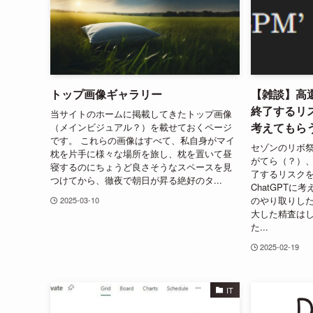
トップ画像ギャラリー
【雑談】高
終了するリ
当サイトのホームに掲載してきたトップ画像
考えてもら
（メインビジュアル？）を載せておくページ
です。 これらの画像はすべて、私自身がマイ
セゾンのリボ
枕を片手に様々な場所を旅し、枕を置いて昼
がてら（？）
寝するのにちょうど良さそうなスペースを見
了するリスク
つけてから、徹夜で朝日が昇る絶好のタ...
ChatGPTに
のやり取りし
2025-03-10
大した精査は
た...
2025-02-19
IT