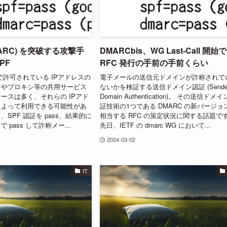
MARC) を突破する攻撃手
DMARCbis、WG Last-Call 開始で
PF
RFC 発行の手前の手前くらい
で許可されている IPアドレスの
電子メールの送信元ドメインが詐称されて
ドやプロキシ等の共用サービス
ないかを検証する送信ドメイン認証 (Sende
ースは多く、それらの IPアド
Domain Authentication)。 その送信ドメ
によって利用できる可能性があ
証技術の1つである DMARC の新バージョ
SPF 認証を pass、結果的に
相当する RFC の策定状況に関する話題で
で pass して詐称メー...
先日、IETF の dmarc WG において...
2024-03-02
IT