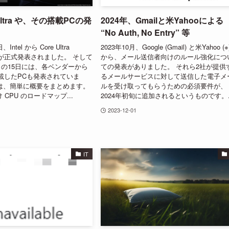
e Ultra や、その搭載PCの発
2024年、Gmailと米Yahooによる
“No Auth, No Entry” 等
Intel から Core Ultra
2023年10月、Google (Gmail) と米Yahoo (※
ake) が正式発表されました。 そして
から、メール送信者向けのルール強化につ
の15日には、各ベンダーから
ての発表がありました。 それら2社が提供
aを搭載したPCも発表されていま
るメールサービスに対して送信した電子メ
は、簡単に概要をまとめます。
ルを受け取ってもらうための必須要件が、
 向け CPU のロードマップ...
2024年初旬に追加されるというものです。..
2023-12-01
IT