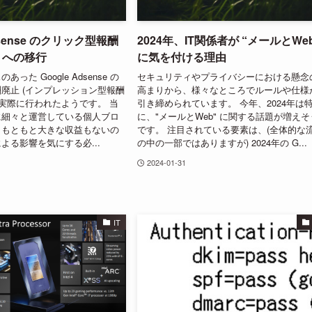
Adsense のクリック型報酬
2024年、IT関係者が “メールとWe
M への移行
に気を付ける理由
った Google Adsense の
セキュリティやプライバシーにおける懸念
廃止 (インプレッション型報酬
高まりから、様々なところでルールや仕様
、実際に行われたようです。 当
引き締められています。 今年、2024年は
に細々と運営している個人ブロ
に、"メールとWeb" に関する話題が増えそ
、もともと大きな収益もないの
です。 注目されている要素は、(全体的な
よる影響を気にする必...
の中の一部ではありますが) 2024年の G...
2024-01-31
IT