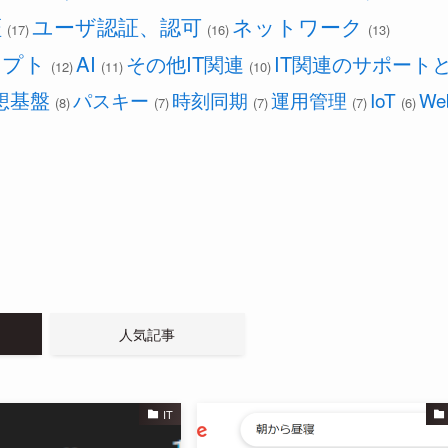
証
ユーザ認証、認可
ネットワーク
(17)
(16)
(13)
リプト
AI
その他IT関連
IT関連のサポート
(12)
(11)
(10)
想基盤
パスキー
時刻同期
運用管理
IoT
We
(8)
(7)
(7)
(7)
(6)
人気記事
IT