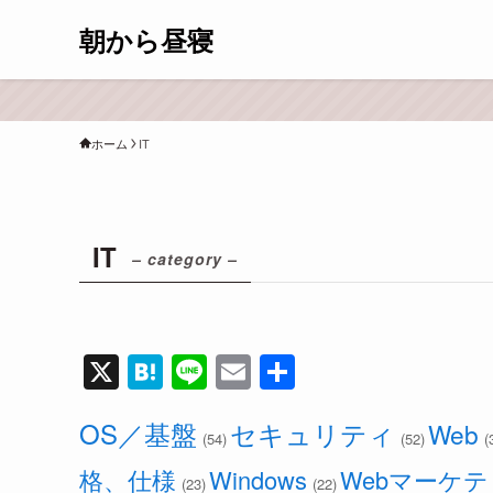
朝から昼寝
ホーム
IT
IT
– category –
X
H
Li
E
共
at
n
m
有
OS／基盤
セキュリティ
Web
e
e
ail
(54)
(52)
(
n
格、仕様
Windows
Webマーケテ
(23)
(22)