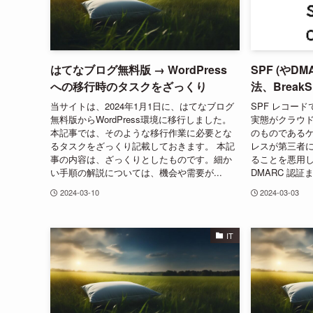
はてなブログ無料版 → WordPress
SPF (やD
への移行時のタスクをざっくり
法、BreakS
当サイトは、2024年1月1日に、はてなブログ
SPF レコード
無料版からWordPress環境に移行しました。
実態がクラウ
本記事では、そのような移行作業に必要とな
のものであるケ
るタスクをざっくり記載しておきます。 本記
レスが第三者
事の内容は、ざっくりとしたものです。細か
ることを悪用し、
い手順の解説については、機会や需要が...
DMARC 認証ま
2024-03-10
2024-03-03
IT