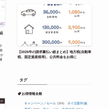
結
サ
表
【2026年の請求書払い総まとめ】地方税(自動車
うか
税、固定資産税等)、公共料金をお得に
継
出
タグ
お得情報全般
IT
キャンペーン／セール
(354)
ポイ活案件(厳