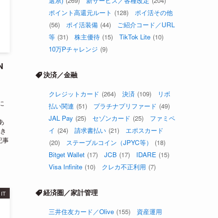
選系)
(269)
新サービス／各種改定
(204)
ポイント高還元ルート
(128)
ポイ活その他
(56)
ポイ活装備
(44)
ご紹介コード／URL
等
(31)
株主優待
(15)
TikTok Lite
(10)
10万Pチャレンジ
(9)
N
決済／金融
クレジットカード
(264)
決済
(109)
リボ
に
払い関連
(51)
プラチナプリファード
(49)
JAL Pay
(25)
セゾンカード
(25)
ファミペ
あ
イ
(24)
請求書払い
(21)
エポスカード
だき
記事
(20)
ステーブルコイン（JPYC等）
(18)
Bitget Wallet
(17)
JCB
(17)
IDARE
(15)
Visa Infinite
(10)
クレカ不正利用
(7)
経済圏／家計管理
IT
三井住友カード／Olive
(155)
資産運用