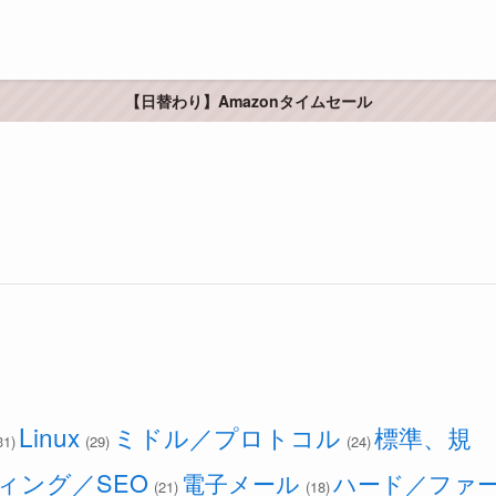
【日替わり】Amazonタイムセール
Linux
ミドル／プロトコル
標準、規
31)
(29)
(24)
ィング／SEO
電子メール
ハード／ファ
(21)
(18)