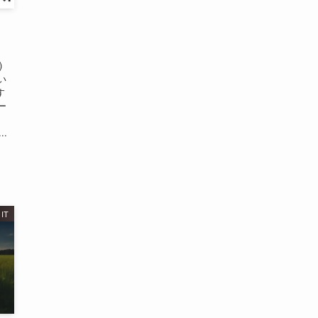
)
い
す
ー
.
IT