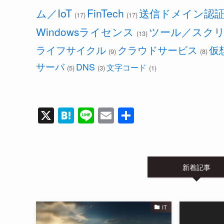
a
ム／IoT
FinTech
送信ドメイン認
(17)
(17)
Windowsライセンス
ツール／スク
(13)
ライフサイクル
クラウドサービス
仮
(9)
(8)
サーバ
DNS
文字コード
(5)
(3)
(1)
X
H
Li
E
共
at
n
m
有
e
e
ail
n
新着記事
a
IT