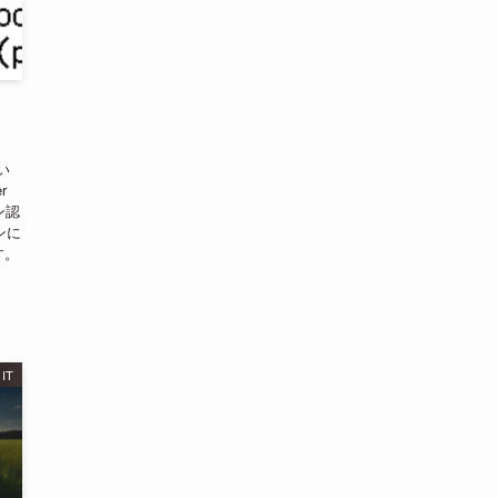
い
r
イン認
ンに
す。
IT