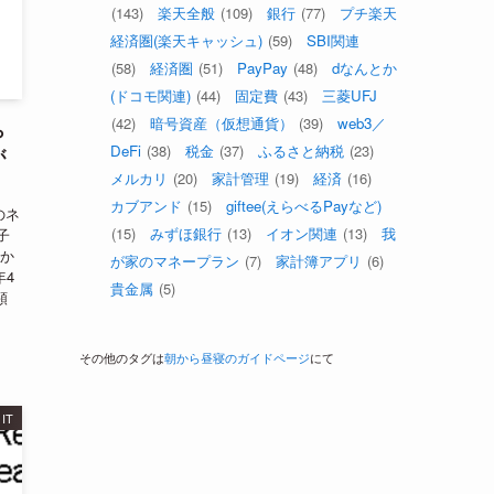
(143)
楽天全般
(109)
銀行
(77)
プチ楽天
経済圏(楽天キャッシュ)
(59)
SBI関連
(58)
経済圏
(51)
PayPay
(48)
dなんとか
(ドコモ関連)
(44)
固定費
(43)
三菱UFJ
(42)
暗号資産（仮想通貨）
(39)
web3／
ら
DeFi
(38)
税金
(37)
ふるさと納税
(23)
が
メルカリ
(20)
家計管理
(19)
経済
(16)
カブアンド
(15)
giftee(えらべるPayなど)
のネ
(15)
みずほ銀行
(13)
イオン関連
(13)
我
子
しか
が家のマネープラン
(7)
家計簿アプリ
(6)
年4
貴金属
(5)
顕
その他のタグは
朝から昼寝のガイドページ
にて
IT