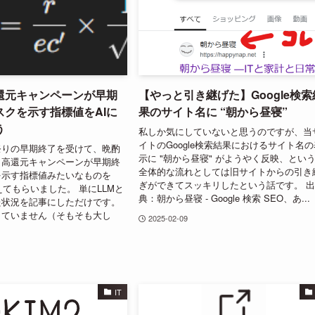
還元キャンペーンが早期
【やっと引き継げた】Google検索
スクを示す指標値をAIに
果のサイト名に “朝から昼寝”
う
私しか気にしていないと思うのですが、当
イトのGoogle検索結果におけるサイト名の
祭りの早期終了を受けて、晩酌
示に "朝から昼寝" がようやく反映、とい
、高還元キャンペーンが早期終
全体的な流れとしては旧サイトからの引き
を示す指標値みたいなものを
ぎができてスッキリしたという話です。 
考えてもらいました。 単にLLMと
典：朝から昼寝 - Google 検索 SEO、あ...
た状況を記事にしただけです。
していません（そもそも大し
2025-02-09
IT