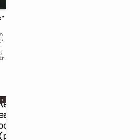
b”
の
が
特
う
流れ
IT