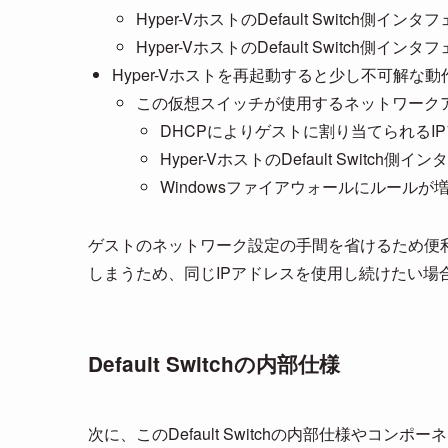
Hyper-VホストのDefault Switch
Hyper-VホストのDefault Switch側
Hyper-Vホストを再起動すると少し不可解な動
この仮想スイッチが使用するネットワーク
DHCPによりゲストに割り当てられるI
Hyper-VホストのDefault Switc
Windowsファイアウォールにルールが
ゲストのネットワーク設定の手間を省けるため便
しまうため、同じIPアドレスを使用し続けたい場
Default Switchの内部仕様
次に、このDefault Switchの内部仕様やコン