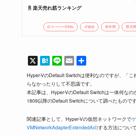
楽天売れ筋ランキング
スーパーDEAL
総合
年間
月
X
H
Li
E
共
at
n
m
有
Hyper-VのDefault Switchは便利なのです
e
e
ail
らなかったりして不思議です。
n
本記事は、Hyper-VのDefault Switchは一
a
1809以降のDefault Switchについて調べたもので
関連記事として、Hyper-Vの仮想ネットワークで
ゲ
VMNetworkAdapterExtendedAcl)
する方法につい