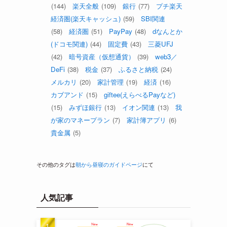
(144)
楽天全般
(109)
銀行
(77)
プチ楽天
経済圏(楽天キャッシュ)
(59)
SBI関連
(58)
経済圏
(51)
PayPay
(48)
dなんとか
(ドコモ関連)
(44)
固定費
(43)
三菱UFJ
(42)
暗号資産（仮想通貨）
(39)
web3／
DeFi
(38)
税金
(37)
ふるさと納税
(24)
メルカリ
(20)
家計管理
(19)
経済
(16)
カブアンド
(15)
giftee(えらべるPayなど)
(15)
みずほ銀行
(13)
イオン関連
(13)
我
が家のマネープラン
(7)
家計簿アプリ
(6)
貴金属
(5)
その他のタグは
朝から昼寝のガイドページ
にて
人気記事