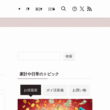
IT
家計
日常
検索
家計や日常のトピック
お得最新
ポイ活装備
お買い物