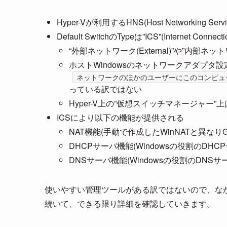
Hyper-Vが利用するHNS(Host Networking Se
Default SwitchのTypeは”ICS”(Internet Connecti
“外部ネットワーク(External)”や”内部ネットワー
ホストWindowsのネットワークアダプタ設定
ネットワークのほかのユーザーにこのコンピュ
っている訳ではない
Hyper-V上の”仮想スイッチマネージャー”上
ICSにより以下の機能が提供される
NAT機能(手動で作成したWinNATと異なりGe
DHCPサーバ機能(Windowsの役割のDH
DNSサーバ機能(Windowsの役割のDNS
使いやすい管理ツールがある訳ではないので、な
続いて、できる限り詳細を確認していきます。