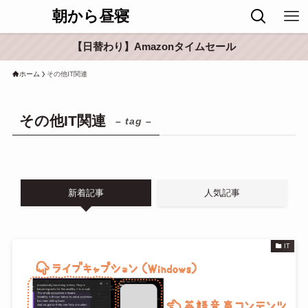
朝から昼寝
【日替わり】Amazonタイムセール
ホーム
その他IT関連
その他IT関連
– tag –
新着記事
人気記事
IT