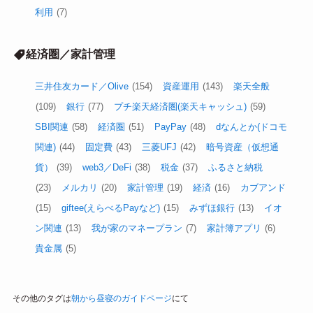
利用
(7)
経済圏／家計管理
三井住友カード／Olive
(154)
資産運用
(143)
楽天全般
(109)
銀行
(77)
プチ楽天経済圏(楽天キャッシュ)
(59)
SBI関連
(58)
経済圏
(51)
PayPay
(48)
dなんとか(ドコモ
関連)
(44)
固定費
(43)
三菱UFJ
(42)
暗号資産（仮想通
貨）
(39)
web3／DeFi
(38)
税金
(37)
ふるさと納税
(23)
メルカリ
(20)
家計管理
(19)
経済
(16)
カブアンド
(15)
giftee(えらべるPayなど)
(15)
みずほ銀行
(13)
イオ
ン関連
(13)
我が家のマネープラン
(7)
家計簿アプリ
(6)
貴金属
(5)
その他のタグは
朝から昼寝のガイドページ
にて