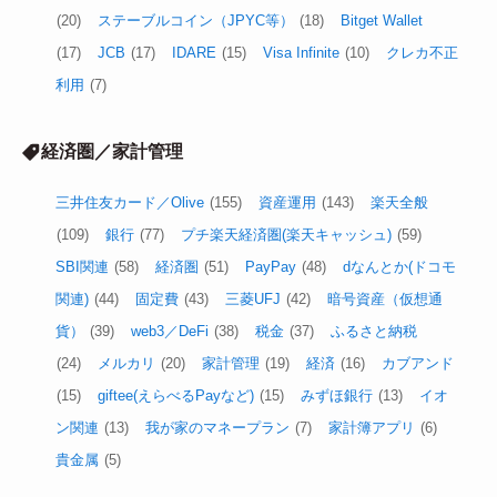
(20)
ステーブルコイン（JPYC等）
(18)
Bitget Wallet
(17)
JCB
(17)
IDARE
(15)
Visa Infinite
(10)
クレカ不正
利用
(7)
経済圏／家計管理
三井住友カード／Olive
(155)
資産運用
(143)
楽天全般
(109)
銀行
(77)
プチ楽天経済圏(楽天キャッシュ)
(59)
SBI関連
(58)
経済圏
(51)
PayPay
(48)
dなんとか(ドコモ
関連)
(44)
固定費
(43)
三菱UFJ
(42)
暗号資産（仮想通
貨）
(39)
web3／DeFi
(38)
税金
(37)
ふるさと納税
(24)
メルカリ
(20)
家計管理
(19)
経済
(16)
カブアンド
(15)
giftee(えらべるPayなど)
(15)
みずほ銀行
(13)
イオ
ン関連
(13)
我が家のマネープラン
(7)
家計簿アプリ
(6)
貴金属
(5)