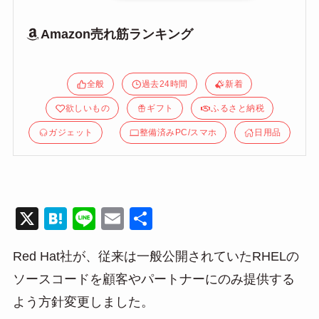
Amazon売れ筋ランキング
全般
過去24時間
新着
欲しいもの
ギフト
ふるさと納税
ガジェット
整備済みPC/スマホ
日用品
X
H
Li
E
共
at
n
m
有
Red Hat社が、従来は一般公開されていたRHELの
e
e
ail
ソースコードを顧客やパートナーにのみ提供する
n
よう方針変更しました。
a