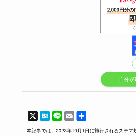
2,000円分の
さ
自分が
X
H
Li
E
共
at
n
m
有
本記事では、2023年10月1日に施行されるステマ
e
e
ail