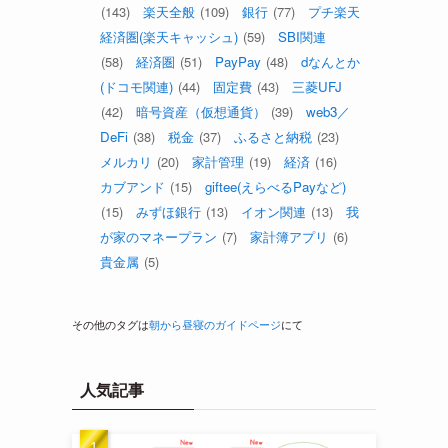
(143)
楽天全般
(109)
銀行
(77)
プチ楽天
経済圏(楽天キャッシュ)
(59)
SBI関連
(58)
経済圏
(51)
PayPay
(48)
dなんとか
(ドコモ関連)
(44)
固定費
(43)
三菱UFJ
(42)
暗号資産（仮想通貨）
(39)
web3／
DeFi
(38)
税金
(37)
ふるさと納税
(23)
メルカリ
(20)
家計管理
(19)
経済
(16)
カブアンド
(15)
giftee(えらべるPayなど)
(15)
みずほ銀行
(13)
イオン関連
(13)
我
が家のマネープラン
(7)
家計簿アプリ
(6)
貴金属
(5)
その他のタグは
朝から昼寝のガイドページ
にて
人気記事