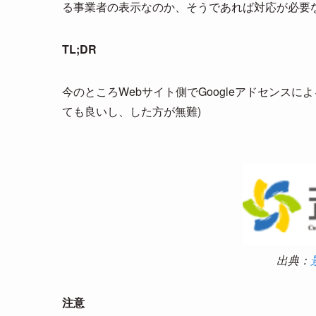
る事業者の表示なのか、そうであれば対応が必要
n
a
TL;DR
今のところWebサイト側でGoogleアドセンス
ても良いし、した方が無難)
出典：
注意