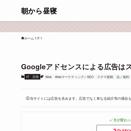
朝から昼寝
ホーム
IT
Googleアドセンスによる広告
IT
日常
Web
Webマーケティング／SEO
ステマ規制
法／規約
当サイトには広告を含みます。広告でなく単なる紹介等の場合
月が変わっ