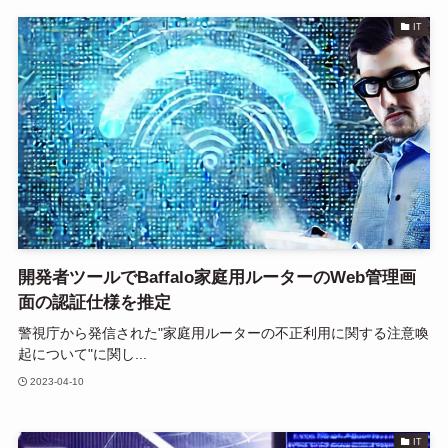
IT
開発者ツールでBaffalo家庭用ルーターのWeb管理画
面の認証仕様を推定
警視庁から発信された"家庭用ルーターの不正利用に関する注意喚
起について"に関し...
2023-04-10
IT