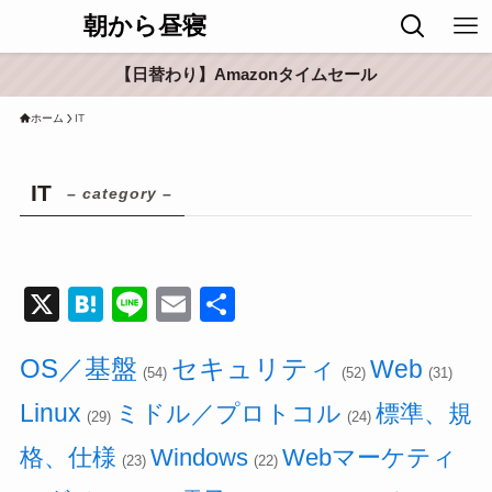
朝から昼寝
【日替わり】Amazonタイムセール
ホーム
IT
IT
– category –
X
H
Li
E
共
at
n
m
有
OS／基盤
セキュリティ
e
e
ail
Web
(54)
(52)
(31)
n
Linux
ミドル／プロトコル
標準、規
(29)
(24)
a
格、仕様
Windows
Webマーケティ
(23)
(22)