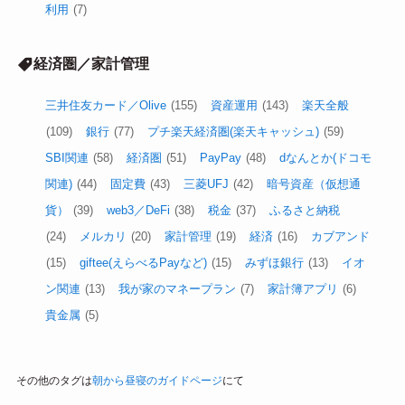
利用
(7)
経済圏／家計管理
三井住友カード／Olive
(155)
資産運用
(143)
楽天全般
(109)
銀行
(77)
プチ楽天経済圏(楽天キャッシュ)
(59)
SBI関連
(58)
経済圏
(51)
PayPay
(48)
dなんとか(ドコモ
関連)
(44)
固定費
(43)
三菱UFJ
(42)
暗号資産（仮想通
貨）
(39)
web3／DeFi
(38)
税金
(37)
ふるさと納税
(24)
メルカリ
(20)
家計管理
(19)
経済
(16)
カブアンド
(15)
giftee(えらべるPayなど)
(15)
みずほ銀行
(13)
イオ
ン関連
(13)
我が家のマネープラン
(7)
家計簿アプリ
(6)
貴金属
(5)
その他のタグは
朝から昼寝のガイドページ
にて