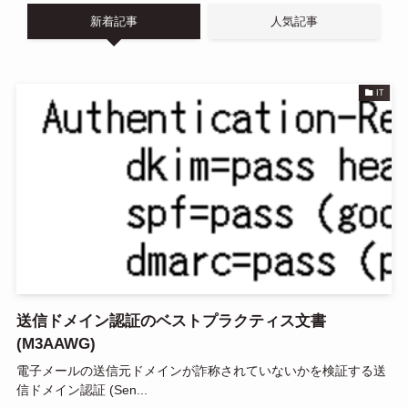
n
新着記事
人気記事
a
IT
送信ドメイン認証のベストプラクティス文書
(M3AAWG)
電子メールの送信元ドメインが詐称されていないかを検証する送
信ドメイン認証 (Sen...