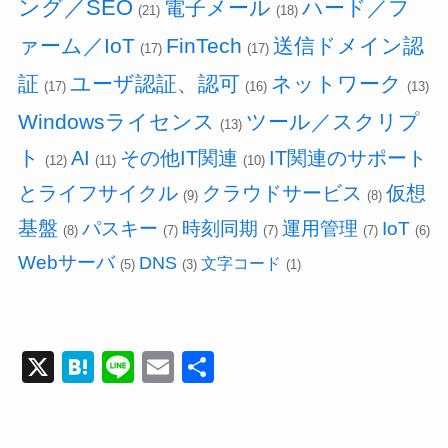
ング／SEO
電子メール
ハード／フ
(21)
(18)
ァーム／IoT
FinTech
送信ドメイン認
(17)
(17)
証
ユーザ認証、認可
ネットワーク
(17)
(16)
(13)
Windowsライセンス
ツール／スクリプ
(13)
ト
AI
その他IT関連
IT関連のサポート
(12)
(11)
(10)
とライフサイクル
クラウドサービス
仮想
(9)
(8)
基盤
パスキー
時刻同期
運用管理
IoT
(8)
(7)
(7)
(7)
(6)
Webサーバ
DNS
文字コード
(5)
(3)
(1)
X
H
Li
E
共
at
n
m
有
e
e
ail