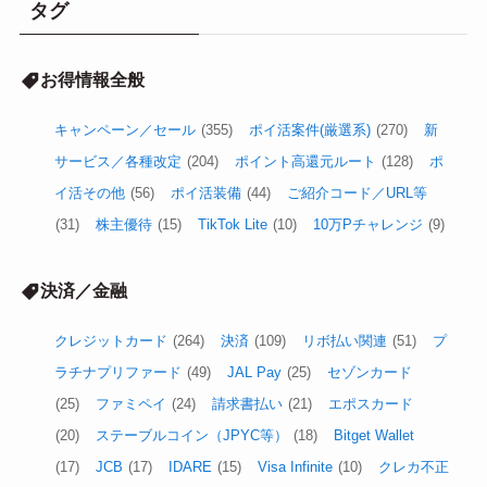
タグ
お得情報全般
キャンペーン／セール
(355)
ポイ活案件(厳選系)
(270)
新
サービス／各種改定
(204)
ポイント高還元ルート
(128)
ポ
イ活その他
(56)
ポイ活装備
(44)
ご紹介コード／URL等
(31)
株主優待
(15)
TikTok Lite
(10)
10万Pチャレンジ
(9)
決済／金融
クレジットカード
(264)
決済
(109)
リボ払い関連
(51)
プ
ラチナプリファード
(49)
JAL Pay
(25)
セゾンカード
(25)
ファミペイ
(24)
請求書払い
(21)
エポスカード
(20)
ステーブルコイン（JPYC等）
(18)
Bitget Wallet
(17)
JCB
(17)
IDARE
(15)
Visa Infinite
(10)
クレカ不正