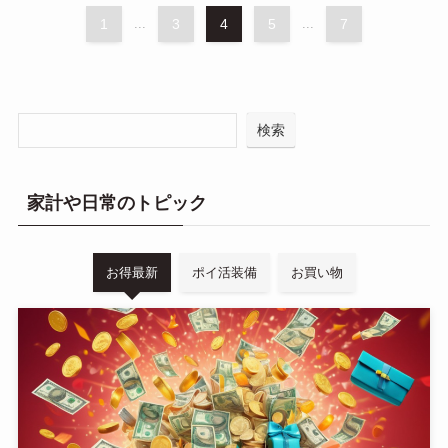
1
...
3
4
5
...
7
検索
家計や日常のトピック
お得最新
ポイ活装備
お買い物