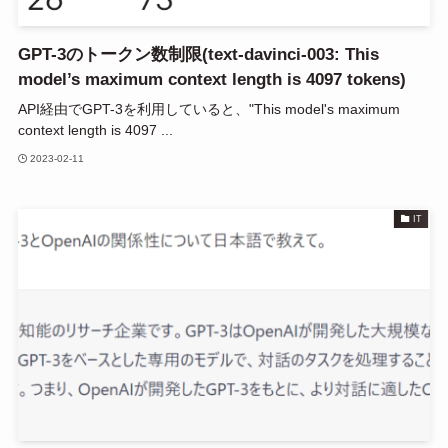
GPT-3のトークン数制限(text-davinci-003: This
model’s maximum context length is 4097 tokens)
API経由でGPT-3を利用していると、"This model's maximum
context length is 4097 ...
2023-02-11
IT