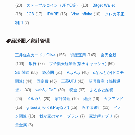
(20)
ステーブルコイン（JPYC等）
(18)
Bitget Wallet
(18)
JCB
(17)
IDARE
(15)
Visa Infinite
(10)
クレカ不正
利用
(7)
経済圏／家計管理
三井住友カード／Olive
(155)
資産運用
(145)
楽天全般
(109)
銀行
(77)
プチ楽天経済圏(楽天キャッシュ)
(59)
SBI関連
(58)
経済圏
(51)
PayPay
(48)
dなんとか(ドコモ
関連)
(44)
固定費
(43)
三菱UFJ
(42)
暗号資産（仮想通
貨）
(40)
web3／DeFi
(39)
税金
(37)
ふるさと納税
(24)
メルカリ
(20)
家計管理
(19)
経済
(16)
カブアンド
(15)
giftee(えらべるPayなど)
(15)
みずほ銀行
(13)
イオ
ン関連
(13)
我が家のマネープラン
(7)
家計簿アプリ
(6)
貴金属
(5)