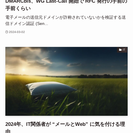
DMARCbis、WG Last-Call 開始で RFC 発行の手前の
手前くらい
電子メールの送信元ドメインが詐称されていないかを検証する送
信ドメイン認証 (Sen...
2024-03-02
IT
2024年、IT関係者が “メールとWeb” に気を付ける理
由