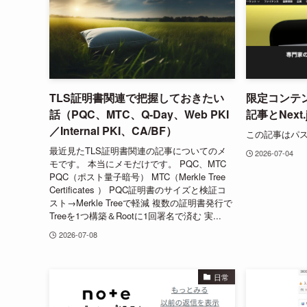
TLS証明書関連で把握しておきたい
限定コンテン
話（PQC、MTC、Q-Day、Web PKI
記事とNext.
／Internal PKI、CA/BF）
この記事はパ
最近見たTLS証明書関連の記事についてのメ
2026-07-04
モです。 本当にメモだけです。 PQC、MTC
PQC（ポスト量子暗号） MTC（Merkle Tree
Certificates ） PQC証明書のサイズと検証コ
スト→Merkle Treeで軽減 複数の証明書発行で
Treeを1つ構築＆Rootに1回署名で済む 実...
2026-07-08
日常