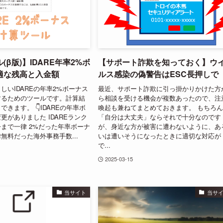
(β版)】IDARE年率2%ボ
【サポート詐欺を知っておく】ウ
適な残高と入金額
ルス感染の偽警告はESC長押しで
しいIDAREの年率2%ボーナス
最近、サポート詐欺に引っ掛かりかけた方
するためのツールです。計算結
ら相談を受ける機会が複数あったので、注
きます。 👇IDAREの年率ボ
喚起も兼ねてまとめておきます。 もちろ
更がありました IDAREランク
「自分は大丈夫」ならそれで十分なのです
まで一律 2%だった年率ボーナ
が、身近な方が被害に遭わないように、あ
無料だった海外事務手数...
いは遭いそうになったときに適切な対応が
で...
2025-03-15
当サイト
当サ