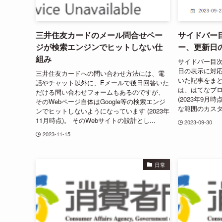
三井住友カードのメール問合せペー
サイドバー
ジが検索エンジンでヒットしない仕
ー、更新日
組み
サイドバー目
日の表示に対応
三井住友カードへの問い合わせ方法には、電
いた記事をまと
話やチャット以外に、Eメールで後日回答いた
は、はてなブ
だける問い合わせフォームもあるのですが、
(2023年9月
そのWebページ自体はGoogle等の検索エンジ
な範囲のカスタ
ンでヒットしないようになっています (2023年
11月時点)。 そのWebサイトの設計とし...
2023-09-30
2023-11-15
日常