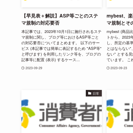
【早見表＋解説】ASP等ごとのステ
mybest
マ規制の対応要否
マ規制とそ
本記事では、2023年10月1日に施行されるステ
mybest (
マ規制に関し、ブログ等におけるASP等ごと
トから、202
の対応要否についてまとめます。 以下のサー
し、所定の基準
ビス (本記事では簡単に表記するため "ASP等"
とはならない"
と呼びます) を利用したリンク等を、ブログの
ない" とする
記事等に配置 (表示) するケース...
ています。 これ
2023-09-29
2023-09-23
日常