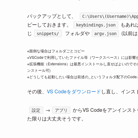
バックアップとして、
C:\Users\(Username)\Ap
ピーしておきます。
もあれ
keybindings.json
じ
フォルダや
(以前はl
snippets/
argv.json
※面倒な場合はフォルダごとコピー
※VSCodeで利用していたファイル等（ワークスペース）には影
※拡張機能（Extensions）は最悪インストールし直せばよいのでそのまま(bin配
ンストール可)
※どうしても起動したい場合は前述の_というフォルダ配下のCode.e
その後、
VS Codeをダウンロード
し直し、インス
→
からVS Codeをアンイン
設定
アプリ
た限りは大丈夫そうです。