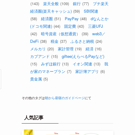
(143)
楽天全般
(109)
銀行
(77)
プチ楽天
経済圏(楽天キャッシュ)
(59)
SBI関連
(58)
経済圏
(51)
PayPay
(48)
dなんとか
(ドコモ関連)
(44)
固定費
(43)
三菱UFJ
(42)
暗号資産（仮想通貨）
(39)
web3／
DeFi
(38)
税金
(37)
ふるさと納税
(24)
メルカリ
(20)
家計管理
(19)
経済
(16)
カブアンド
(15)
giftee(えらべるPayなど)
(15)
みずほ銀行
(13)
イオン関連
(13)
我
が家のマネープラン
(7)
家計簿アプリ
(6)
貴金属
(5)
その他のタグは
朝から昼寝のガイドページ
にて
人気記事