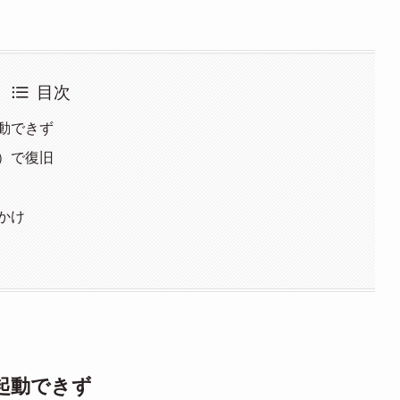
目次
起動できず
）で復旧
かけ
で起動できず