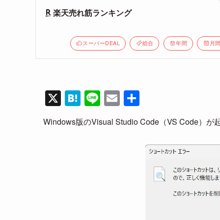
楽天売れ筋ランキング
スーパーDEAL
総合
年間
月
X
H
Li
E
共
at
n
m
有
Windows版のVisual Studio Code（V
e
e
ail
n
a