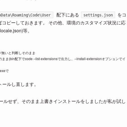
配下にある
をコ
pData\Roaming\Code\User
settings.json
ばコピーしておきます。 その他、環境のカスタマイズ状況に応
ocale.json)等。
響が無いと判断しそのまま
下でcode –list-extensionsで出力し、–install-extensionオプションでイ
xeで
トールし直します。
ストールせず、そのまま上書きインストールをしましたが私が試し