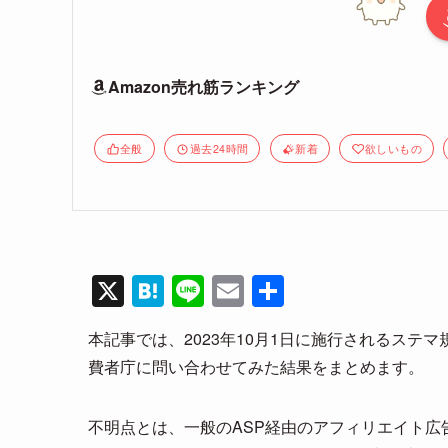
Amazon売れ筋ランキング
全般
過去24時間
新着
欲しいもの
X
H
Li
E
共
at
n
m
有
本記事では、2023年10月1日に施行されるステマ
e
e
ail
費者庁に問い合わせてみた結果をまとめます。
n
a
不明点とは、一般のASP経由のアフィリエイト広告