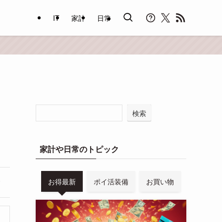
IT
家計
日常
検索
家計や日常のトピック
お得最新
ポイ活装備
お買い物