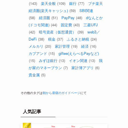
(143)
楽天全般
(109)
銀行
(77)
プチ楽天
経済圏(楽天キャッシュ)
(59)
SBI関連
(58)
経済圏
(51)
PayPay
(48)
dなんとか
(ドコモ関連)
(44)
固定費
(43)
三菱UFJ
(42)
暗号資産（仮想通貨）
(39)
web3／
DeFi
(38)
税金
(37)
ふるさと納税
(24)
メルカリ
(20)
家計管理
(19)
経済
(16)
カブアンド
(15)
giftee(えらべるPayなど)
(15)
みずほ銀行
(13)
イオン関連
(13)
我
が家のマネープラン
(7)
家計簿アプリ
(6)
貴金属
(5)
その他のタグは
朝から昼寝のガイドページ
にて
人気記事