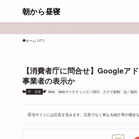
朝から昼寝
ホーム
IT
【消費者庁に問合せ】Google
事業者の表示か
IT
日常
Web
Webマーケティング／SEO
ステマ規制
法／規約
当サイトには広告を含みます。広告でなく単なる紹介等の場合