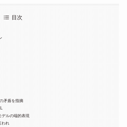
目次
ン
との矛盾を指摘
L
モデルの端的表現
と言われ