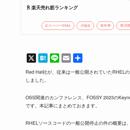
楽天売れ筋ランキング
スーパーDEAL
総合
年間
月
X
H
Li
E
共
at
n
m
有
Red Hat社が、従来は一般公開されていたRH
e
e
ail
しました。
n
a
OSS関連のカンファレンス、FOSSY 2023のK
です。本記事にまとめておきます。
RHELソースコードの一般公開停止の件の概要は