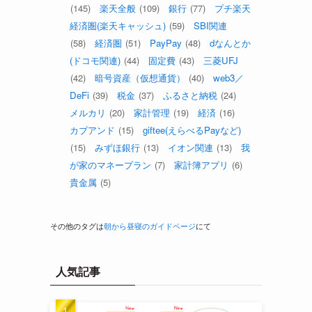
(145)
楽天全般
(109)
銀行
(77)
プチ楽天
経済圏(楽天キャッシュ)
(59)
SBI関連
(58)
経済圏
(51)
PayPay
(48)
dなんとか
(ドコモ関連)
(44)
固定費
(43)
三菱UFJ
(42)
暗号資産（仮想通貨）
(40)
web3／
DeFi
(39)
税金
(37)
ふるさと納税
(24)
メルカリ
(20)
家計管理
(19)
経済
(16)
カブアンド
(15)
giftee(えらべるPayなど)
(15)
みずほ銀行
(13)
イオン関連
(13)
我
が家のマネープラン
(7)
家計簿アプリ
(6)
貴金属
(5)
その他のタグは
朝から昼寝のガイドページ
にて
人気記事