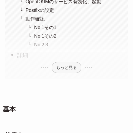
OpenDKIMのサービス有効化、起動
Postfixの設定
動作確認
No.1その1
No.1その2
No.2,3
詳細
もっと見る
基本