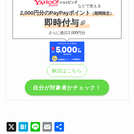
などで使える
2,000円分のPayPayポイント
（期間限定）
即時付与
さらに後日3,000円分
解説はこちら
自分が対象者かチェック！
X
H
Li
E
共