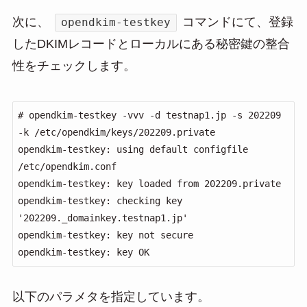
次に、
コマンドにて、登録
opendkim-testkey
したDKIMレコードとローカルにある秘密鍵の整合
性をチェックします。
# opendkim-testkey -vvv -d testnap1.jp -s 202209 
-k /etc/opendkim/keys/202209.private

opendkim-testkey: using default configfile 
/etc/opendkim.conf

opendkim-testkey: key loaded from 202209.private

opendkim-testkey: checking key 
'202209._domainkey.testnap1.jp'

opendkim-testkey: key not secure

opendkim-testkey: key OK
以下のパラメタを指定しています。