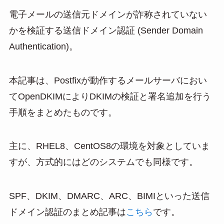
at
n
m
有
電子メールの送信元ドメインが詐称されていない
e
e
ail
かを検証する送信ドメイン認証 (Sender Domain
n
Authentication)。
a
本記事は、Postfixが動作するメールサーバにおい
てOpenDKIMによりDKIMの検証と署名追加を行う
手順をまとめたものです。
主に、RHEL8、CentOS8の環境を対象としていま
すが、方式的にはどのシステムでも同様です。
SPF、DKIM、DMARC、ARC、BIMIといった送信
ドメイン認証のまとめ記事は
こちら
です。