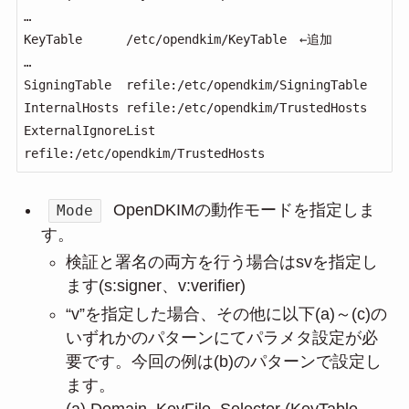
…

KeyTable      /etc/opendkim/KeyTable　←追加

…

SigningTable  refile:/etc/opendkim/SigningTable

InternalHosts refile:/etc/opendkim/TrustedHosts

ExternalIgnoreList    
refile:/etc/opendkim/TrustedHosts
OpenDKIMの動作モードを指定しま
Mode
す。
検証と署名の両方を行う場合はsvを指定し
ます(s:signer、v:verifier)
“v”を指定した場合、その他に以下(a)～(c)の
いずれかのパターンにてパラメタ設定が必
要です。今回の例は(b)のパターンで設定し
ます。
(a) Domain, KeyFile, Selector (KeyTable,