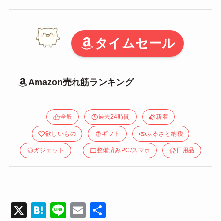
タイムセール
Amazon売れ筋ランキング
全般
過去24時間
新着
欲しいもの
ギフト
ふるさと納税
ガジェット
整備済みPC/スマホ
日用品
X
H
Li
E
共