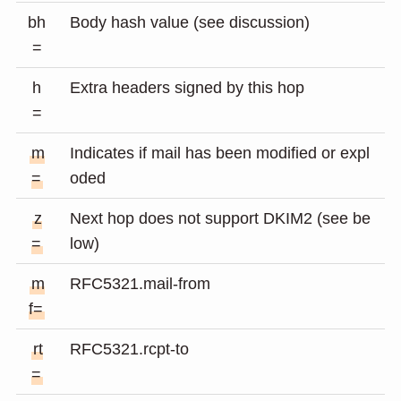
bh
Body hash value (see discussion)
=
h
Extra headers signed by this hop
=
m
Indicates if mail has been modified or expl
=
oded
z
Next hop does not support DKIM2 (see be
=
low)
m
RFC5321.mail-from
f=
rt
RFC5321.rcpt-to
=