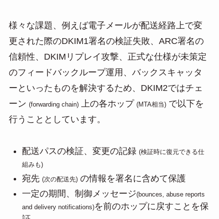
様々な課題、例えば電子メールが配送経路上で変
更された際のDKIM1署名の検証失敗、ARC署名の
信頼性、DKIMリプレイ攻撃、正式な仕様が未策定
のフィードバックループ運用、バックスキャッタ
ーといったものを解決するため、DKIM2ではチェ
ーン
上の各ホップ
で以下を
(forwarding chain)
(MTA相当)
行うこととしています。
配送パスの検証、変更の記録
(検証時に復元できる仕
組みも)
宛先
の情報を署名に含めて保護
(次の配送先)
一定の期間、制御メッセージ
(bounces, abuse reports
を前のホップに戻すことを保
and delivery notifications)
証