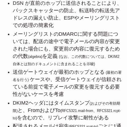
DSN が直前のホップに送信されることにより、
バックスキャッターの防止、転送時の転送先ア
ドレスの漏えい防止、ESPやメーリングリスト
での処理の簡素化
メーリングリストのDMARCに関する問題につ
いては、配送の途中で電子メールの内容が変更
された場合にも、変更前の内容に復元するため
の代数
を定義
(algebra)
(なお、この代数については、DKIM2
自体とは別のドキュメントに含まれることを示唆)
送信ゲートウェイが最初のホップとなる
(最初の署
ケースや、受信ゲートウェイが信頼され
名を行う)
ている前提で電子メールの変更を復元する必要
性がないケースを考慮
DKIM2ヘッダにはタイムスタンプ
(およびその有効期
と、FromおよびTo
限)
(RFC5321.mail-from、RFC5321.rcpt-
を含むので、リプレイ攻撃に耐性がある
to)
配送されるメールは宛先
ごとに1通
(RFC5321.rcpt-to)