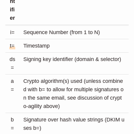
nt
ifi
er
i=
Sequence Number (from 1 to N)
t=
Timestamp
ds
Signing key identifier (domain & selector)
=
a
Crypto algorithm(s) used (unless combine
=
d with b= to allow for multiple signatures o
n the same email, see discussion of crypt
o-agility above)
b
Signature over hash value strings (DKIM u
=
ses b=)