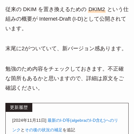
at
n
m
有
従来の DKIM を置き換えるための
DKIM2
という仕
e
e
ail
組みの概要が Internet-Draft (I-D)として公開されて
n
います。
a
末尾に2がついていて、新バージョン感あります。
勉強のため内容をチェックしておきます。不正確
な箇所もあるかと思いますので、詳細は原文をご
確認ください。
更新履歴
[2024年11月11日]
最新のI-D等(algebraのI-D含む)へのリ
ンク
と
その後の状況の補足
を追記