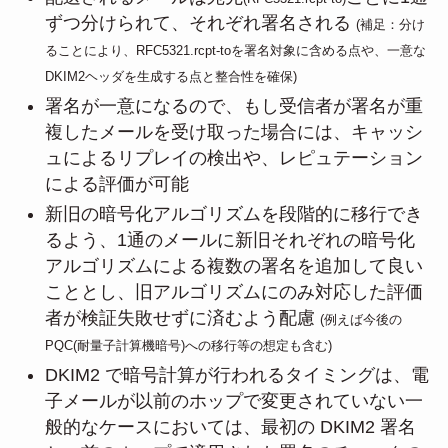
ずつ分けられて、それぞれ署名される
(補足：分け
ることにより、RFC5321.rcpt-toを署名対象に含める点や、一意な
DKIM2ヘッダを生成する点と整合性を確保)
署名が一意になるので、もし受信者が署名が重
複したメールを受け取った場合には、キャッシ
ュによるリプレイの検出や、レピュテーション
による評価が可能
新旧の暗号化アルゴリズムを段階的に移行でき
るよう、1通のメールに新旧それぞれの暗号化
アルゴリズムによる複数の署名を追加して良い
こととし、旧アルゴリズムにのみ対応した評価
者が検証失敗せずに済むよう配慮
(例えば今後の
PQC(耐量子計算機暗号)への移行等の想定も含む)
DKIM2 で暗号計算が行われるタイミングは、電
子メールが以前のホップで変更されていない一
般的なケースにおいては、最初の DKIM2 署名