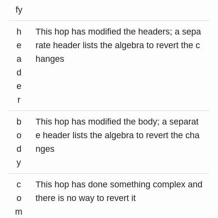
fy
h
This hop has modified the headers; a sepa
e
rate header lists the algebra to revert the c
a
hanges
d
e
r
b
This hop has modified the body; a separat
o
e header lists the algebra to revert the cha
d
nges
y
c
This hop has done something complex and
o
there is no way to revert it
m