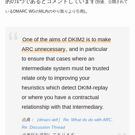
的の1つであるとコメントしています
(別途、公開されて
。
いるDMARC WGのML内のやり取りより引用)
One of the aims of DKIM2 is to make
ARC unnecessary
, and in particular
to ensure that cases where an
intermediate system must be trusted
relate only to improving your
heuristics which detect DKIM-replay
or where you have a contractual
relationship with that intermediary.
出典：
［dmarc-ietf］ Re: What do do with ARC,
Re: Discussion Thread
※改行を追加してあります