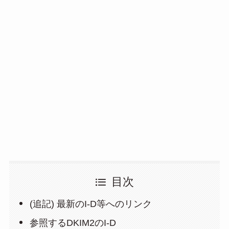
目次
(追記) 最新のI-D等へのリンク
参照するDKIM2のI-D