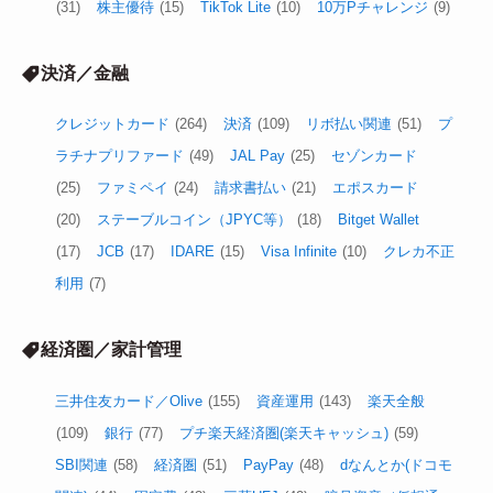
(31)
株主優待
(15)
TikTok Lite
(10)
10万Pチャレンジ
(9)
決済／金融
クレジットカード
(264)
決済
(109)
リボ払い関連
(51)
プ
ラチナプリファード
(49)
JAL Pay
(25)
セゾンカード
(25)
ファミペイ
(24)
請求書払い
(21)
エポスカード
(20)
ステーブルコイン（JPYC等）
(18)
Bitget Wallet
(17)
JCB
(17)
IDARE
(15)
Visa Infinite
(10)
クレカ不正
利用
(7)
経済圏／家計管理
三井住友カード／Olive
(155)
資産運用
(143)
楽天全般
(109)
銀行
(77)
プチ楽天経済圏(楽天キャッシュ)
(59)
SBI関連
(58)
経済圏
(51)
PayPay
(48)
dなんとか(ドコモ