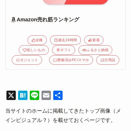
Amazon売れ筋ランキング
全般
過去24時間
新着
欲しいもの
ギフト
ふるさと納税
ガジェット
整備済みPC/スマホ
日用品
X
H
Li
E
共
at
n
m
有
当サイトのホームに掲載してきたトップ画像（メ
e
e
ail
インビジュアル？）を載せておくページです。
n