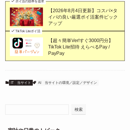
ポイ活の効率を追求
【2026年8月4日更新】コスパ×タ
イパの良い厳選ポイ活案件ピック
アップ
TikTok Liteポイ活
【超々簡単Ver!すぐ3000円分】
TikTok Lite招待 えらべるPay /
PayPay
IT
当サイト
AI
当サイトの環境／設定／デザイン
検索