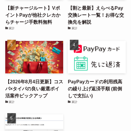
【新チャージルート】Vポ
【割と最新】えらべるPay
イントPayが他社クレカか
交換レート一覧！お得な交
らチャージ手数料無料
換先を解説
家計
家計
【2026年8月4日更新】コス
PayPayカードの利用残高
パ×タイパの良い厳選ポイ
の繰り上げ返済手順 (前倒
活案件ピックアップ
しで支払い)
家計
家計