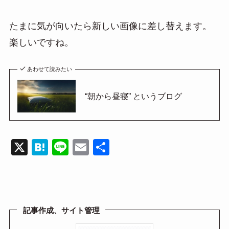
たまに気が向いたら新しい画像に差し替えます。
楽しいですね。
あわせて読みたい
“朝から昼寝” というブログ
X
H
Li
E
共
at
n
m
有
e
e
ail
n
a
記事作成、サイト管理