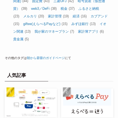
関連)
(44)
固定費
(43)
三菱UFJ
(42)
暗号資産（仮想通
貨）
(39)
web3／DeFi
(38)
税金
(37)
ふるさと納税
(23)
メルカリ
(20)
家計管理
(19)
経済
(16)
カブアンド
(15)
giftee(えらべるPayなど)
(15)
みずほ銀行
(13)
イオ
ン関連
(13)
我が家のマネープラン
(7)
家計簿アプリ
(6)
貴金属
(5)
その他のタグは
朝から昼寝のガイドページ
にて
人気記事