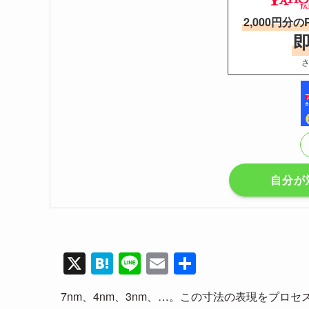
2,000円分の
さ
自分が
X
H
Li
E
共
at
n
m
有
7nm、4nm、3nm、…。この寸法の表現をプロ
e
e
ail