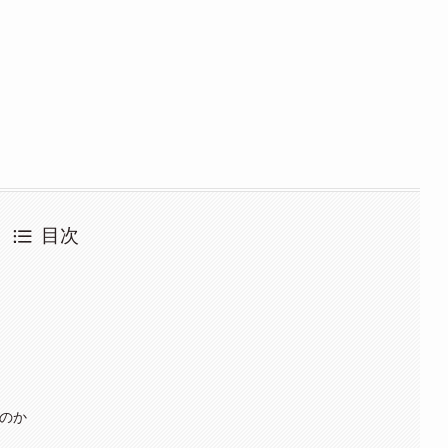
目次
のか