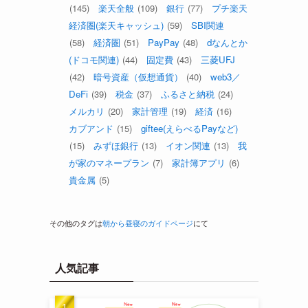
(145)
楽天全般
(109)
銀行
(77)
プチ楽天
経済圏(楽天キャッシュ)
(59)
SBI関連
(58)
経済圏
(51)
PayPay
(48)
dなんとか
(ドコモ関連)
(44)
固定費
(43)
三菱UFJ
(42)
暗号資産（仮想通貨）
(40)
web3／
DeFi
(39)
税金
(37)
ふるさと納税
(24)
メルカリ
(20)
家計管理
(19)
経済
(16)
カブアンド
(15)
giftee(えらべるPayなど)
(15)
みずほ銀行
(13)
イオン関連
(13)
我
が家のマネープラン
(7)
家計簿アプリ
(6)
貴金属
(5)
その他のタグは
朝から昼寝のガイドページ
にて
人気記事