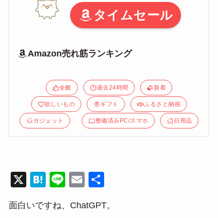
タイムセール
Amazon売れ筋ランキング
全般
過去24時間
新着
欲しいもの
ギフト
ふるさと納税
ガジェット
整備済みPC/スマホ
日用品
X
H
Li
E
共
at
n
m
有
面白いですね、ChatGPT。
e
e
ail