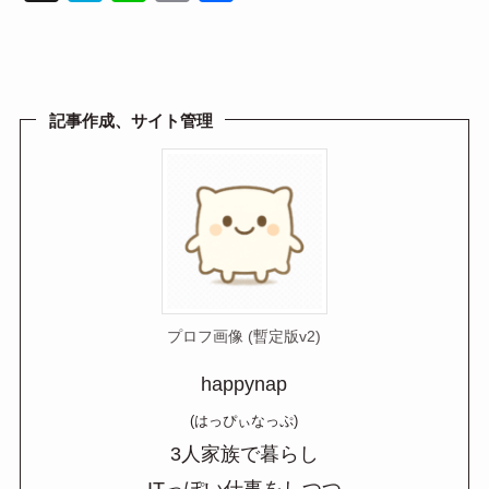
at
n
m
有
e
e
ail
n
a
記事作成、サイト管理
プロフ画像 (暫定版v2)
happynap
(はっぴぃなっぷ)
3人家族で暮らし
ITっぽい仕事をしつつ