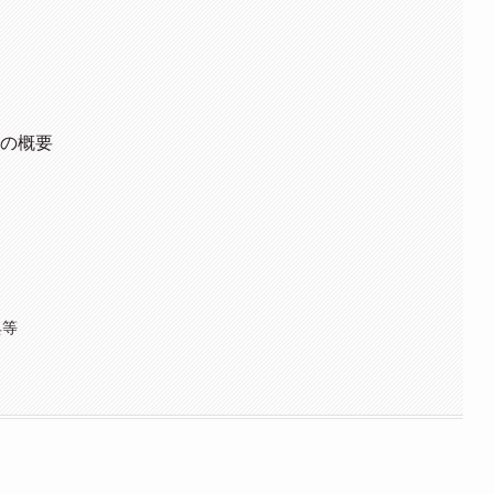
ドの概要
典等