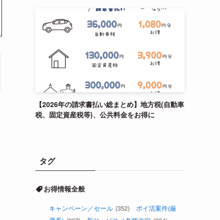
【2026年の請求書払い総まとめ】地方税(自動車
税、固定資産税等)、公共料金をお得に
タグ
お得情報全般
キャンペーン／セール
(352)
ポイ活案件(厳