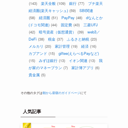
(143)
楽天全般
(109)
銀行
(77)
プチ楽天
経済圏(楽天キャッシュ)
(59)
SBI関連
(58)
経済圏
(51)
PayPay
(48)
dなんとか
(ドコモ関連)
(44)
固定費
(43)
三菱UFJ
(42)
暗号資産（仮想通貨）
(39)
web3／
DeFi
(38)
税金
(37)
ふるさと納税
(23)
メルカリ
(20)
家計管理
(19)
経済
(16)
カブアンド
(15)
giftee(えらべるPayなど)
(15)
みずほ銀行
(13)
イオン関連
(13)
我
が家のマネープラン
(7)
家計簿アプリ
(6)
貴金属
(5)
その他のタグは
朝から昼寝のガイドページ
にて
人気記事