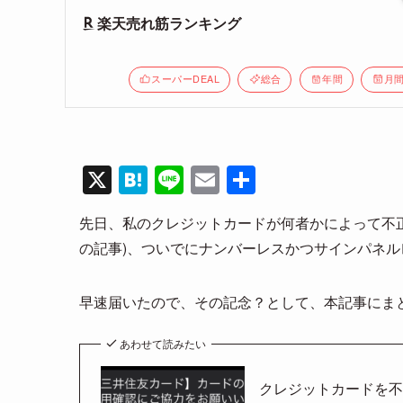
楽天売れ筋ランキング
スーパーDEAL
総合
年間
月
X
H
Li
E
共
at
n
m
有
先日、私のクレジットカードが何者かによって不
e
e
ail
の記事)、ついでにナンバーレスかつサインパネ
n
a
早速届いたので、その記念？として、本記事にま
あわせて読みたい
クレジットカードを不