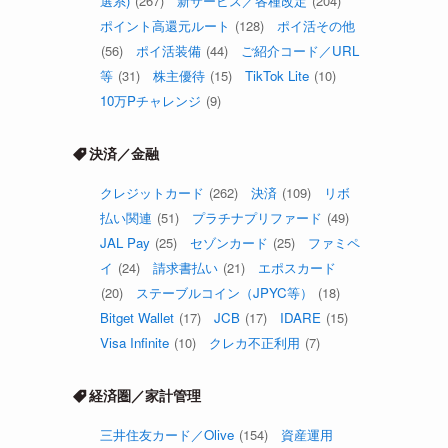
選系)
(267)
新サービス／各種改定
(204)
ポイント高還元ルート
(128)
ポイ活その他
(56)
ポイ活装備
(44)
ご紹介コード／URL
等
(31)
株主優待
(15)
TikTok Lite
(10)
10万Pチャレンジ
(9)
決済／金融
クレジットカード
(262)
決済
(109)
リボ
払い関連
(51)
プラチナプリファード
(49)
JAL Pay
(25)
セゾンカード
(25)
ファミペ
イ
(24)
請求書払い
(21)
エポスカード
(20)
ステーブルコイン（JPYC等）
(18)
Bitget Wallet
(17)
JCB
(17)
IDARE
(15)
Visa Infinite
(10)
クレカ不正利用
(7)
経済圏／家計管理
三井住友カード／Olive
(154)
資産運用