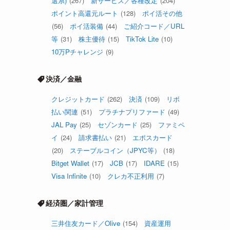
選系)
(267)
新サービス／各種改定
(204)
ポイント高還元ルート
(128)
ポイ活その他
(56)
ポイ活装備
(44)
ご紹介コード／URL
等
(31)
株主優待
(15)
TikTok Lite
(10)
10万Pチャレンジ
(9)
決済／金融
クレジットカード
(262)
決済
(109)
リボ
払い関連
(51)
プラチナプリファード
(49)
JAL Pay
(25)
セゾンカード
(25)
ファミペ
イ
(24)
請求書払い
(21)
エポスカード
(20)
ステーブルコイン（JPYC等）
(18)
Bitget Wallet
(17)
JCB
(17)
IDARE
(15)
Visa Infinite
(10)
クレカ不正利用
(7)
経済圏／家計管理
三井住友カード／Olive
(154)
資産運用