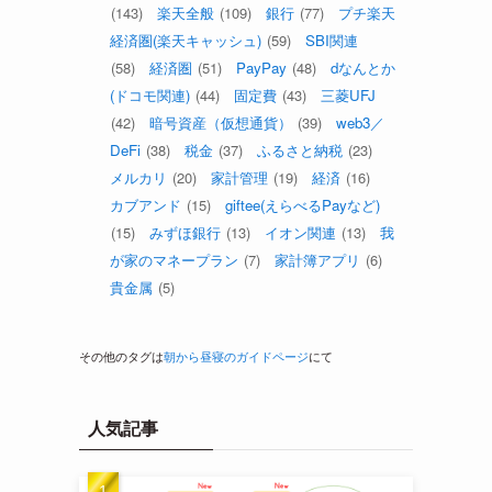
(143)
楽天全般
(109)
銀行
(77)
プチ楽天
経済圏(楽天キャッシュ)
(59)
SBI関連
(58)
経済圏
(51)
PayPay
(48)
dなんとか
(ドコモ関連)
(44)
固定費
(43)
三菱UFJ
(42)
暗号資産（仮想通貨）
(39)
web3／
DeFi
(38)
税金
(37)
ふるさと納税
(23)
メルカリ
(20)
家計管理
(19)
経済
(16)
カブアンド
(15)
giftee(えらべるPayなど)
(15)
みずほ銀行
(13)
イオン関連
(13)
我
が家のマネープラン
(7)
家計簿アプリ
(6)
貴金属
(5)
その他のタグは
朝から昼寝のガイドページ
にて
人気記事