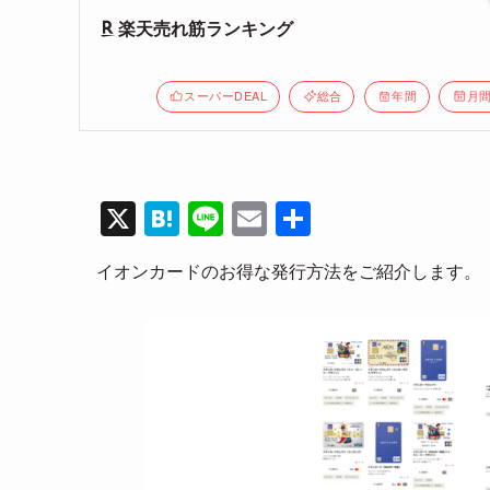
楽天売れ筋ランキング
スーパーDEAL
総合
年間
月
X
H
Li
E
共
at
n
m
有
イオンカードのお得な発行方法をご紹介します。
e
e
ail
n
a