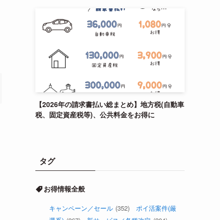
【2026年の請求書払い総まとめ】地方税(自動車
税、固定資産税等)、公共料金をお得に
タグ
お得情報全般
キャンペーン／セール
(352)
ポイ活案件(厳