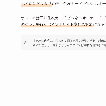
ポイ活にピッタリ
の三井住友カード ビジネスオ
e
e
ail
n
オススメは三井住友カード ビジネスオーナーズ 
a
のクレカ発行がポイントサイト案件の対象
になる
本記事の内容は、個人的な調査結果や経験、推測、感想
正確かどうか、最新かどうかについては適切な情報をご