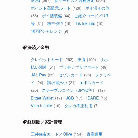
選系)
(267)
新サービス／各種改定
(204)
ポイント高還元ルート
(128)
ポイ活その他
(56)
ポイ活装備
(44)
ご紹介コード／URL
等
(31)
株主優待
(15)
TikTok Lite
(10)
10万Pチャレンジ
(9)
決済／金融
クレジットカード
(262)
決済
(109)
リボ
払い関連
(51)
プラチナプリファード
(49)
JAL Pay
(25)
セゾンカード
(25)
ファミペ
イ
(24)
請求書払い
(21)
エポスカード
(20)
ステーブルコイン（JPYC等）
(18)
Bitget Wallet
(17)
JCB
(17)
IDARE
(15)
Visa Infinite
(10)
クレカ不正利用
(7)
経済圏／家計管理
三井住友カード／Olive
(154)
資産運用