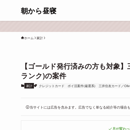
朝から昼寝
ホーム
家計
【ゴールド発行済みの方も対象】三
ランク)の案件
家計
クレジットカード
ポイ活案件(厳選系)
三井住友カード／Oliv
当サイトには広告を含みます。広告でなく単なる紹介等の場合
月が変わっ