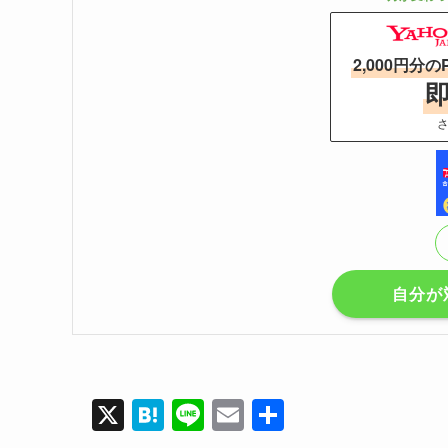
2,000円分の
さ
自分が
X
H
Li
E
共
at
n
m
有