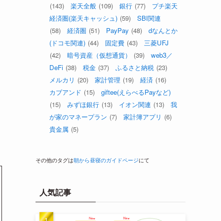
(143)
楽天全般
(109)
銀行
(77)
プチ楽天
経済圏(楽天キャッシュ)
(59)
SBI関連
(58)
経済圏
(51)
PayPay
(48)
dなんとか
(ドコモ関連)
(44)
固定費
(43)
三菱UFJ
(42)
暗号資産（仮想通貨）
(39)
web3／
DeFi
(38)
税金
(37)
ふるさと納税
(23)
メルカリ
(20)
家計管理
(19)
経済
(16)
カブアンド
(15)
giftee(えらべるPayなど)
く
(15)
みずほ銀行
(13)
イオン関連
(13)
我
が家のマネープラン
(7)
家計簿アプリ
(6)
貴金属
(5)
その他のタグは
朝から昼寝のガイドページ
にて
人気記事