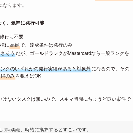
になります。
なく、気軽に発行可能
円修行も不要
様に
高額
で、達成条件は発行のみ
無さそう
だが、ゴールドランクがMastercardなら一般ランクを
ランクのいずれかの発行実績があると対象外
になるので、その
獲得のみ
を狙えばOK
いけないタスクは無いので、スキマ時間にちょうど良い案件で
し
、時給に換算するとすごいです。
(私の実績)