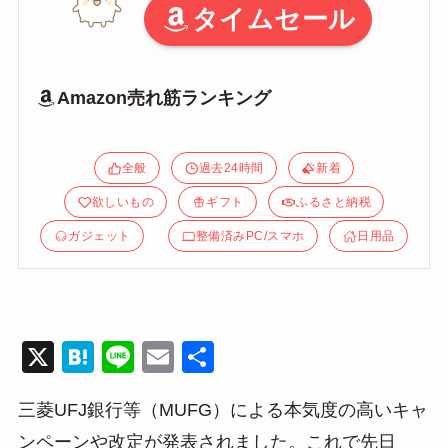
タイムセール
Amazon売れ筋ランキング
全般
過去24時間
新着
欲しいもの
ギフト
ふるさと納税
ガジェット
整備済みPC/スマホ
日用品
X
H
Li
E
共
at
n
m
有
三菱UFJ銀行等（MUFG）による本気度の高いキャ
e
e
ail
ンペーンや改定が発表されました。これで先日