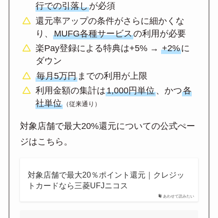
行での引落し
が必須
還元率アップの条件がさらに細かくな
り、
MUFG各種サービス
の利用が必要
楽Pay登録による特典は+5% →
+2%
に
ダウン
毎月5万円
までの利用が上限
利用金額の集計は
1,000円単位
、かつ
各
社単位
（従来通り）
対象店舗で最大20%還元についての公式ぺー
ジはこちら。
対象店舗で最大20％ポイント還元｜クレジッ
トカードなら三菱UFJニコス
あわせて読みたい