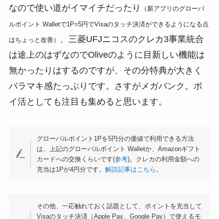
なので使い道がイマイチだったり
（新アプリのグローバ
ルポイント Walletで1P=5円でVisaのタッチ決済ができるようになる点
、三菱UFJニコスのクレカ3事業統合
はちょっと改善）
は途上のはずなのでOliveのように目新しい機能は
無かったりはするのですが、その分特典が大きく
バラマキ感たっぷりです。さすがメガバンク。ポ
イ活としても注目も集めると思います。
グローバルポイント1Pを5円分の価値で利用できる方法
は、上記のグローバルポイント Walletか、Amazonギフト
カードへの交換くらいです(
参考
)。クレカの利用金額への
充当は1Pが4円分です。
解説記事はこちら
。
その他、一応触れておく話題として、ポイントを充当して
Visaのタッチ決済（Apple Pay、Google Pay）で使えるモ