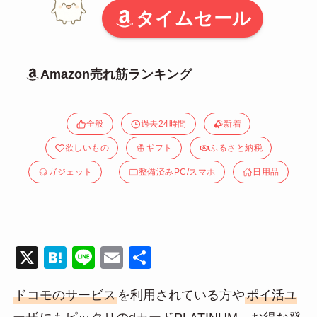
タイムセール
Amazon売れ筋ランキング
全般
過去24時間
新着
欲しいもの
ギフト
ふるさと納税
ガジェット
整備済みPC/スマホ
日用品
X
H
Li
E
共
at
n
m
有
ドコモのサービス
を利用されている方や
ポイ活ユ
e
e
ail