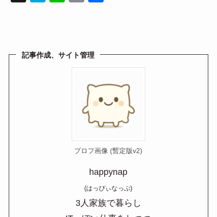
at
n
m
有
e
e
ail
n
a
記事作成、サイト管理
プロフ画像 (暫定版v2)
happynap
(はっぴぃなっぷ)
3人家族で暮らし