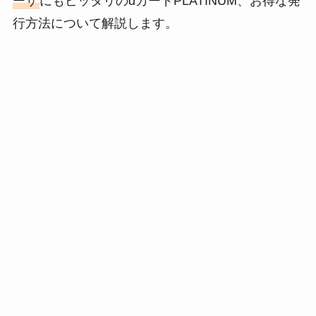
ーザ
にもピッタリのdカードPLATINUM、お得な発
n
行方法について解説します。
a