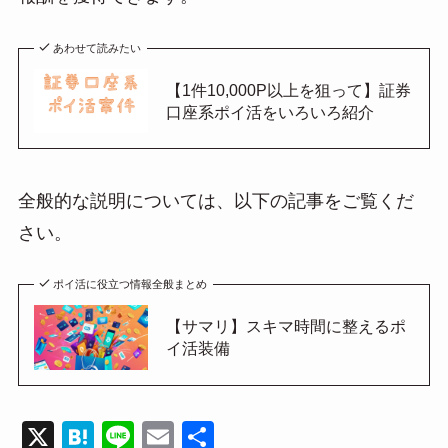
あわせて読みたい
【1件10,000P以上を狙って】証券
口座系ポイ活をいろいろ紹介
全般的な説明については、以下の記事をご覧くだ
さい。
ポイ活に役立つ情報全般まとめ
【サマリ】スキマ時間に整えるポ
イ活装備
X
H
Li
E
共