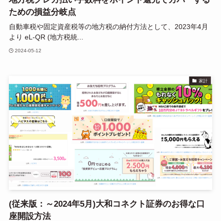
ための損益分岐点
自動車税や固定資産税等の地方税の納付方法として、2023年4月
より eL-QR (地方税統...
2024-05-12
家計
(従来版：～2024年5月)大和コネクト証券のお得な口
座開設方法