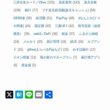
三井住友カード／Olive
(155)
資産運用
(143)
楽天全般
(109)
銀行
(77)
プチ楽天経済圏(楽天キャッシュ)
(59)
SBI関連
(58)
経済圏
(51)
PayPay
(48)
dなんとか(ドコ
モ関連)
(44)
固定費
(43)
三菱UFJ
(42)
暗号資産（仮想
通貨）
(39)
web3／DeFi
(38)
税金
(37)
ふるさと納税
(24)
メルカリ
(20)
家計管理
(19)
経済
(16)
カブアン
ド
(15)
giftee(えらべるPayなど)
(15)
みずほ銀行
(13)
イオン関連
(13)
我が家のマネープラン
(7)
家計簿アプリ
(6)
貴金属
(5)
X
H
Li
E
共
at
n
m
有