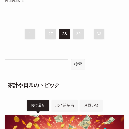
2024-05-06
1
...
27
28
29
...
33
検索
家計や日常のトピック
お得最新
ポイ活装備
お買い物