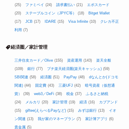
(25)
ファミペイ
(24)
請求書払い
(21)
エポスカード
(20)
ステーブルコイン（JPYC等）
(18)
Bitget Wallet
(17)
JCB
(17)
IDARE
(15)
Visa Infinite
(10)
クレカ不正
利用
(7)
経済圏／家計管理
三井住友カード／Olive
(155)
資産運用
(143)
楽天全般
(109)
銀行
(77)
プチ楽天経済圏(楽天キャッシュ)
(59)
SBI関連
(58)
経済圏
(51)
PayPay
(48)
dなんとか(ドコモ
関連)
(44)
固定費
(43)
三菱UFJ
(42)
暗号資産（仮想通
貨）
(39)
web3／DeFi
(38)
税金
(37)
ふるさと納税
(24)
メルカリ
(20)
家計管理
(19)
経済
(16)
カブアンド
(15)
giftee(えらべるPayなど)
(15)
みずほ銀行
(13)
イオ
ン関連
(13)
我が家のマネープラン
(7)
家計簿アプリ
(6)
貴金属
(5)