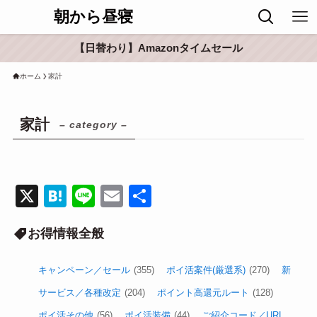
朝から昼寝
【日替わり】Amazonタイムセール
ホーム
家計
家計
– category –
X
H
Li
E
共
at
n
m
有
お得情報全般
e
e
ail
n
キャンペーン／セール
(355)
ポイ活案件(厳選系)
(270)
新
a
サービス／各種改定
(204)
ポイント高還元ルート
(128)
ポイ活その他
(56)
ポイ活装備
(44)
ご紹介コード／URL