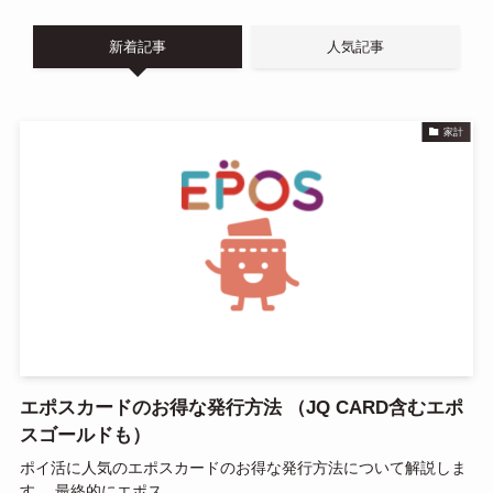
e
e
ail
n
新着記事
人気記事
a
家計
エポスカードのお得な発行方法 （JQ CARD含むエポ
スゴールドも）
ポイ活に人気のエポスカードのお得な発行方法について解説しま
す。 最終的にエポス...