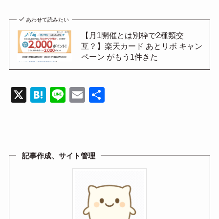
あわせて読みたい
【月1開催とは別枠で2種類交
互？】楽天カード あとリボ キャン
ペーン がもう1件きた
X
H
Li
E
共
at
n
m
有
e
e
ail
n
a
記事作成、サイト管理