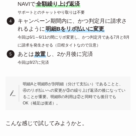
NAVIで
全額繰り上げ返済
サポートとのチャットやり取りは不要
キャンペーン期間内に、かつ判定月に請求さ
れるように
明細Bをリボ払いに変更
今回は6/1～6/11の間にリボ変更し、かつ判定月である7月と8月
に請求を発生させる（日程タイトなので注意）
あとは
放置
し、2か月後に完済
今回は8/27に完済
明細Aと明細Bが別明細（分けて支払い）であることと、
④のリボ払いへの変更が③の繰り上げ返済の後になってい
ることが重要。明細Bの利用は②と同時でも後日でも
OK（補足は後述）。
こんな感じで試してみようかと。