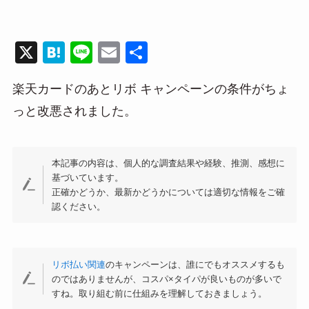
X
H
Li
E
共
at
n
m
有
楽天カードのあとリボ キャンペーンの条件がちょ
e
e
ail
っと改悪されました。
n
a
本記事の内容は、個人的な調査結果や経験、推測、感想に
基づいています。
正確かどうか、最新かどうかについては適切な情報をご確
認ください。
リボ払い関連
のキャンペーンは、誰にでもオススメするも
のではありませんが、コスパ×タイパが良いものが多いで
すね。取り組む前に仕組みを理解しておきましょう。