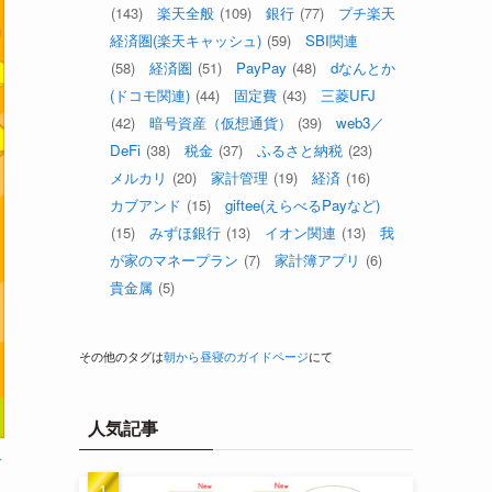
(143)
楽天全般
(109)
銀行
(77)
プチ楽天
経済圏(楽天キャッシュ)
(59)
SBI関連
(58)
経済圏
(51)
PayPay
(48)
dなんとか
(ドコモ関連)
(44)
固定費
(43)
三菱UFJ
(42)
暗号資産（仮想通貨）
(39)
web3／
DeFi
(38)
税金
(37)
ふるさと納税
(23)
メルカリ
(20)
家計管理
(19)
経済
(16)
カブアンド
(15)
giftee(えらべるPayなど)
(15)
みずほ銀行
(13)
イオン関連
(13)
我
が家のマネープラン
(7)
家計簿アプリ
(6)
貴金属
(5)
その他のタグは
朝から昼寝のガイドページ
にて
人気記事
レ