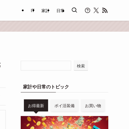
IT
家計
日常
等
検索
家計や日常のトピック
お得最新
ポイ活装備
お買い物