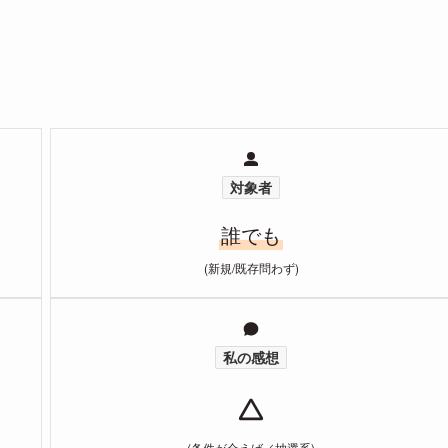
対象者
誰でも
(新規/既存問わず)
私の感想
(条件が合えば／抽選系)