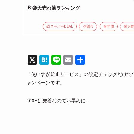
楽天売れ筋ランキング
スーパーDEAL
総合
年間
月
X
H
Li
E
共
at
n
m
有
「使いすぎ防止サービス」の設定チェックだけで10
e
e
ail
ャンペーンです。
n
a
100Pは先着なのでお早めに。