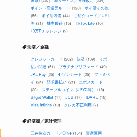
選系)
(267)
新サービス／各種改定
(204)
ポイント高還元ルート
(128)
ポイ活その他
(56)
ポイ活装備
(44)
ご紹介コード／URL
等
(31)
株主優待
(15)
TikTok Lite
(10)
10万Pチャレンジ
(9)
決済／金融
クレジットカード
(262)
決済
(109)
リボ
払い関連
(51)
プラチナプリファード
(49)
JAL Pay
(25)
セゾンカード
(25)
ファミペ
」
イ
(24)
請求書払い
(21)
エポスカード
(20)
ステーブルコイン（JPYC等）
(18)
Bitget Wallet
(17)
JCB
(17)
IDARE
(15)
Visa Infinite
(10)
クレカ不正利用
(7)
経済圏／家計管理
三井住友カード／Olive
(154)
資産運用