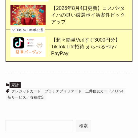
【2026年8月4日更新】コスパ×タ
イパの良い厳選ポイ活案件ピック
アップ
TikTok Liteポイ活
【超々簡単Ver!すぐ3000円分】
TikTok Lite招待 えらべるPay /
PayPay
家計
クレジットカード
プラチナプリファード
三井住友カード／Olive
新サービス／各種改定
検索