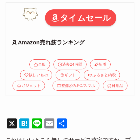
タイムセール
Amazon売れ筋ランキング
全般
過去24時間
新着
欲しいもの
ギフト
ふるさと納税
ガジェット
整備済みPC/スマホ
日用品
X
H
Li
E
共
at
n
m
有
これは
いいところ無し
のサービス改定ですね。プ