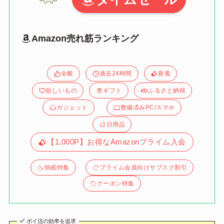
Amazon売れ筋ランキング
全般
過去24時間
新着
欲しいもの
ギフト
ふるさと納税
ガジェット
整備済みPC/スマホ
日用品
【1,000P】お得なAmazonプライム入会
快眠特集
プライム会員向けサブスク割引
クーポン特集
ポイ活の効率を追求