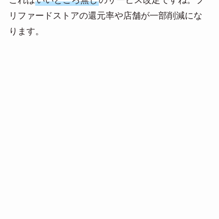
e
e
ail
リファードストアの還元率や店舗が一部削減にな
n
ります。
a