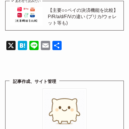
あわせて読みたい
【主要○○ペイの決済機能を比較】
P/R/a/d/F/Vの違い (プリカ/ウォレ
ット等も)
X
H
Li
E
共
at
n
m
有
e
e
ail
n
a
記事作成、サイト管理