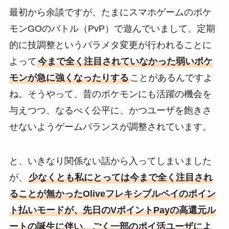
at
n
m
有
最初から余談ですが、たまにスマホゲームのポケ
e
e
ail
モンGOのバトル（PvP）で遊んでいまして、定期
n
的に技調整というパラメタ変更が行われることに
a
よって
今まで全く注目されていなかった弱いポケ
モンが急に強くなったりする
ことがあるんですよ
ね。そうやって、昔のポケモンにも活躍の機会を
与えつつ、なるべく公平に、かつユーザを飽きさ
せないようゲームバランスが調整されています。
と、いきなり関係ない話から入ってしまいました
が、
少なくとも私にとっては今まで全く注目され
ることが無かったOliveフレキシブルペイのポイン
ト払いモードが、先日のVポイントPayの高還元ル
ートの誕生に伴い、ごく一部のポイ活ユーザによ