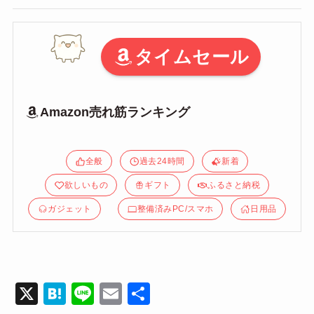
タイムセール
Amazon売れ筋ランキング
全般
過去24時間
新着
欲しいもの
ギフト
ふるさと納税
ガジェット
整備済みPC/スマホ
日用品
X
H
Li
E
共